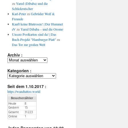
zu
Yared (Dibaba) und die
Schlickrutscher
Karl-Peter
zu
Gebrüder Wolf &
Freunde
Kauft keine Blutrosen! | Der Hummel
eV
zu
Yared Dibaba – und die Oromo
Unsere Postkarten sind da! | Das
Buch-Projekt "Hamburger Platt"
zu
Das Tor zur großen Welt
Archiv :
Archiv
:
Kategorien :
Kategorien
:
Seit dem 1.10.2017 :
https://wandtattoo.world