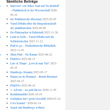
Sämtliche Beiträge
n
Interview von Nikos Saul mit Tio Rohloff
– Plattdeutsch in der Wissenschaft
2026-
04-16
Ins Plattdeutsche übrsetzen
2025-02-05
Yared Dibaba über die Integrationskraft
des plattdeutschen
2024-09-06
De Plattsnacker ut Eidelstedt
2023-11-26
n
Land in Sicht – Yared Dibaba und die
Schlickrutscher
2023-11-12
Platt to go – Niederdeutsche Bibliothek
2023-11-03
n
Mien Platt – för Kinner
2023-06-22
Platt2Go
2023-06-15
–
Lars & Timpe: „Loot di man Tiet“
2023-
05-25
Hamborgs Straaten
2023-05-17
Hanna un de Hummel – Benita Brunnert
2023-04-27
Platt2Go
2022-06-16
1. Advent – nu geid dat los
2020-11-29
Kuddelmuddel
2020-10-24
Gedanken üm´t grote Geschäft
2020-03-24
Uwe kommt !
2020-01-14
Snack mit Hamborgs wohren