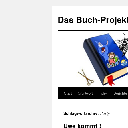
Zum
Inhalt
Das Buch-Projekt
springen
Start
Grußwort
Index
Berichte
Party
Schlagwortarchiv:
Uwe kommt !