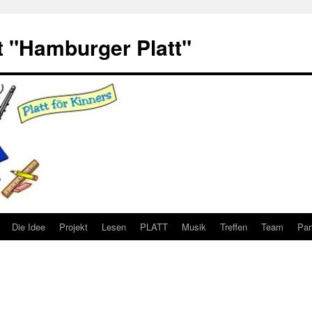
 "Hamburger Platt"
Die Idee
Projekt
Lesen
PLATT
Musik
Treffen
Team
Par