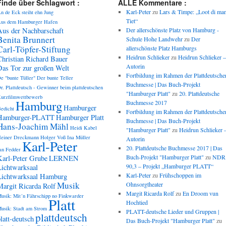
Finde über Schlagwort :
ALLE Kommentare :
Karl-Peter
zu
Lars & Timpe: „Loot di ma
n de Eck steiht ehn Jung
Tiet“
us dem Hamburger Hafen
Aus der Nachbarschaft
Der allerschönste Platz von Hamburg -
Benita Brunnert
Schule Hohe Landwehr
zu
Der
Carl-Töpfer-Stiftung
allerschönste Platz Hamburgs
Heidrun Schlieker
zu
Heidrun Schlieker –
Christian Richard Bauer
Autorin
Das Tor zur großen Welt
Fortbildung im Rahmen der Plattdeutsche
e "bunte Tüller"
Der bunte Teller
Buchmesse | Das Buch-Projekt
r. Plattdeutsch - Gewinner beim plattdeutschen
"Hamburger Platt"
zu
20. Plattdeutsche
urzfilmwettbewerb
Hamburg
Buchmesse 2017
Hamburger
edicht
Fortbildung im Rahmen der Plattdeutsche
Hamburger-PLATT
Hamburger Platt
Buchmesse | Das Buch-Projekt
Hans-Joachim Mähl
Heidi Kabel
"Hamburger Platt"
zu
Heidrun Schlieker 
einer Dreckmann
Holger Voß
Ina Müller
Autorin
Karl-Peter
20. Plattdeutsche Buchmesse 2017 | Das
an Fedder
Buch-Projekt "Hamburger Platt"
zu
NDR
Karl-Peter Grube
LERNEN
90,3 – Projekt „Hamburger PLATT“
Lichtwarksaal
Karl-Peter
zu
Frühschoppen im
Lichtwarksaal Hamburg
Musik
Ohnsorgtheater
Margit Ricarda Rolf
Margit Ricarda Rolf
zu
En Droom vun
usik: Mit´n Fährschipp no Finkwarder
Platt
Hochtied
usik: Stadt am Strom
PLATT-deutsche Lieder und Gruppen |
plattdeutsch
latt-deutsch
Das Buch-Projekt "Hamburger Platt"
zu