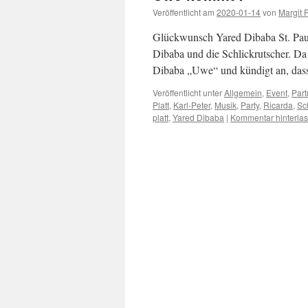
Veröffentlicht am
2020-01-14
von
Margit 
Glückwunsch Yared Dibaba St. Paul
Dibaba und die Schlickrutscher. Da
Dibaba „Uwe“ und kündigt an, da
Veröffentlicht unter
Allgemein
,
Event
,
Part
Platt
,
Karl-Peter
,
Musik
,
Party
,
Ricarda
,
Sc
platt
,
Yared Dibaba
|
Kommentar hinterla