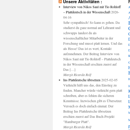
Unsere Aktivitäten :
Interview von Nikos Saul mit Tio Rohloff
A
– Plattdeutsch in der Wissenschaft
2026-
A
04-16
Sehr sympathisch! So kann es gehen. Da
studierst du ganz normal auf Lehramt und
schwupps landest du als
wissenschaftlicher Mitarbeiter in der
Forschung und musst platt lernen. Und das
D
als Hesse! Das ist es wert, Kontakt
D
aufzunehmen. Der Beitrag Interview von
K
Nikos Saul mit Tio Rohloff – Plattdeutsch
G
in der Wissenschaft erschien zuerst auf
Das […]
Margit Ricarda Rolf
H
Ins Plattdeutsche übrsetzen
2025-02-05
Vielleicht hilft uns das, den Einstieg zu
J
finden. Mancher würde vielleicht gern platt
schreiben, aber es fehlen die sicheren
Kenntnisse. Inzwischen gibt es Übersetzer.
Versuch es doch einfach einmal. Der
Beitrag Ins Plattdeutsche übrsetzen
M
erschien zuerst auf Das Buch-Projekt
M
"Hamburger Platt".
p
Margit Ricarda Rolf