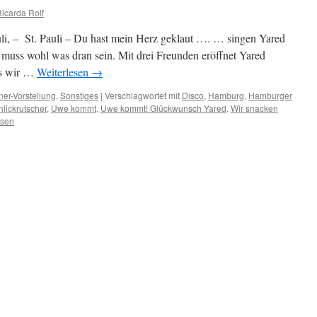
Ricarda Rolf
i, – St. Pauli – Du hast mein Herz geklaut …. … singen Yared
 muss wohl was dran sein. Mit drei Freunden eröffnet Yared
ss wir …
Weiterlesen
→
ner-Vorstellung
,
Sonstiges
|
Verschlagwortet mit
Disco
,
Hamburg
,
Hamburger
hlickrutscher
,
Uwe kommt
,
Uwe kommt! Glückwunsch Yared
,
Wir snacken
ssen