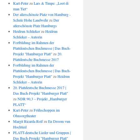
Karl-Peter
zu
Lars & Timpe: „Loot di
man Tiet“
Der allerschönste Platz von Hamburg -
Schule Hohe Landwehr
zu
Der
allerschönste Platz Hamburgs
Heidrun Schlieker
zu
Heidrun
Schlieker – Autorin
Fortbildung im Rahmen der
Plattdeutschen Buchmesse | Das Buch-
Projekt "Hamburger Platt"
zu
20.
Plattdeutsche Buchmesse 2017
Fortbildung im Rahmen der
Plattdeutschen Buchmesse | Das Buch-
Projekt "Hamburger Platt"
zu
Heidrun
Schlieker – Autorin
20. Plattdeutsche Buchmesse 2017 |
Das Buch-Projekt "Hamburger Platt"
zu
NDR 90,3 – Projekt „Hamburger
PLATT“
Karl-Peter
zu
Frühschoppen im
Ohnsorgtheater
Margit Ricarda Rolf
zu
En Droom vun
Hochtied
PLATT-deutsche Lieder und Gruppen |
Das Buch-Projekt "Hamburger Platt"