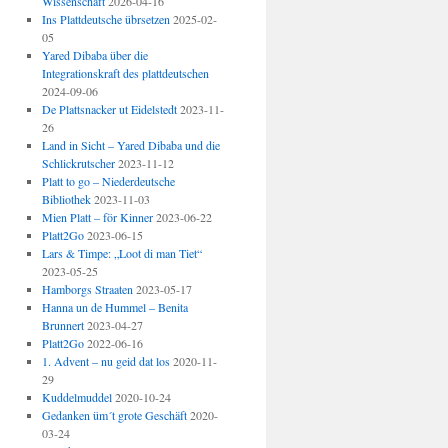
Wissenschaft
2026-04-16
Ins Plattdeutsche übrsetzen
2025-02-
05
Yared Dibaba über die
Integrationskraft des plattdeutschen
2024-09-06
De Plattsnacker ut Eidelstedt
2023-11-
26
Land in Sicht – Yared Dibaba und die
Schlickrutscher
2023-11-12
Platt to go – Niederdeutsche
Bibliothek
2023-11-03
Mien Platt – för Kinner
2023-06-22
Platt2Go
2023-06-15
Lars & Timpe: „Loot di man Tiet“
2023-05-25
Hamborgs Straaten
2023-05-17
Hanna un de Hummel – Benita
Brunnert
2023-04-27
Platt2Go
2022-06-16
1. Advent – nu geid dat los
2020-11-
29
Kuddelmuddel
2020-10-24
Gedanken üm´t grote Geschäft
2020-
03-24