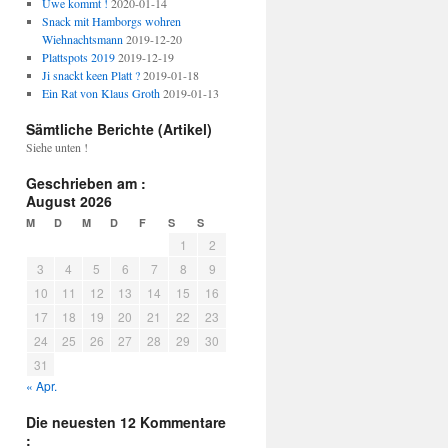
Uwe kommt !
2020-01-14
Snack mit Hamborgs wohren
Wiehnachtsmann
2019-12-20
Plattspots 2019
2019-12-19
Ji snackt keen Platt ?
2019-01-18
Ein Rat von Klaus Groth
2019-01-13
Sämtliche Berichte (Artikel)
Siehe unten !
Geschrieben am :
August 2026
M
D
M
D
F
S
S
1
2
3
4
5
6
7
8
9
10
11
12
13
14
15
16
17
18
19
20
21
22
23
24
25
26
27
28
29
30
31
« Apr.
Die neuesten 12 Kommentare
: