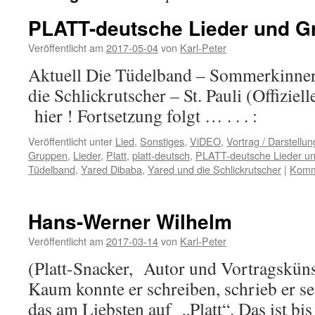
PLATT-deutsche Lieder und G
Veröffentlicht am
2017-05-04
von
Karl-Peter
Aktuell Die Tüdelband – Sommerkinner
die Schlickrutscher – St. Pauli (Offiziel
hier ! Fortsetzung folgt … . . . :
Veröffentlicht unter
Lied
,
Sonstiges
,
ViDEO
,
Vortrag / Darstellun
Gruppen
,
Lieder
,
Platt
,
platt-deutsch
,
PLATT-deutsche Lieder u
Tüdelband
,
Yared Dibaba
,
Yared und die Schlickrutscher
|
Komme
Hans-Werner Wilhelm
Veröffentlicht am
2017-03-14
von
Karl-Peter
(Platt-Snacker, Autor und Vortragskün
Kaum konnte er schreiben, schrieb er se
das am Liebsten auf „Platt“. Das ist b