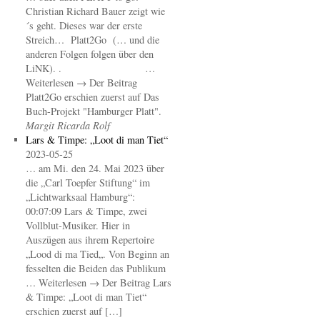
Christian Richard Bauer zeigt wie
´s geht. Dieses war der erste
Streich… Platt2Go (… und die
anderen Folgen folgen über den
LiNK). . …
Weiterlesen → Der Beitrag
Platt2Go erschien zuerst auf Das
Buch-Projekt "Hamburger Platt".
Margit Ricarda Rolf
Lars & Timpe: „Loot di man Tiet“
2023-05-25
… am Mi. den 24. Mai 2023 über
die „Carl Toepfer Stiftung“ im
„Lichtwarksaal Hamburg“:
00:07:09 Lars & Timpe, zwei
Vollblut-Musiker. Hier in
Auszügen aus ihrem Repertoire
„Lood di ma Tied„. Von Beginn an
fesselten die Beiden das Publikum
… Weiterlesen → Der Beitrag Lars
& Timpe: „Loot di man Tiet“
erschien zuerst auf […]