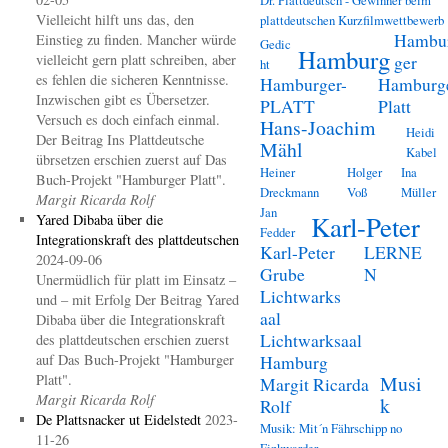
Vielleicht hilft uns das, den
plattdeutschen Kurzfilmwettbewerb
Hambu
Einstieg zu finden. Mancher würde
Gedic
Hamburg
vielleicht gern platt schreiben, aber
ger
ht
es fehlen die sicheren Kenntnisse.
Hamburger-
Hamburg
Inzwischen gibt es Übersetzer.
PLATT
Platt
Versuch es doch einfach einmal.
Hans-Joachim
Heidi
Der Beitrag Ins Plattdeutsche
Mähl
Kabel
übrsetzen erschien zuerst auf Das
Heiner
Holger
Ina
Buch-Projekt "Hamburger Platt".
Dreckmann
Voß
Müller
Margit Ricarda Rolf
Jan
Karl-Peter
Yared Dibaba über die
Fedder
Integrationskraft des plattdeutschen
Karl-Peter
LERNE
2024-09-06
Grube
N
Unermüdlich für platt im Einsatz –
Lichtwarks
und – mit Erfolg Der Beitrag Yared
aal
Dibaba über die Integrationskraft
Lichtwarksaal
des plattdeutschen erschien zuerst
auf Das Buch-Projekt "Hamburger
Hamburg
Platt".
Musi
Margit Ricarda
Margit Ricarda Rolf
k
Rolf
De Plattsnacker ut Eidelstedt
2023-
Musik: Mit´n Fährschipp no
11-26
Finkwarder