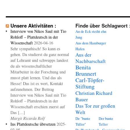
Unsere Aktivitäten :
Finde über Schlagwort 
Interview von Nikos Saul mit Tio
An de Eck steiht ehn
Rohloff – Plattdeutsch in der
Jung
Wissenschaft
2026-04-16
Aus dem Hamburger
Sehr sympathisch! So kann es
Hafen
Aus der
gehen. Da studierst du ganz normal
auf Lehramt und schwupps landest
Nachbarschaft
du als wissenschaftlicher
Benita
Mitarbeiter in der Forschung und
Brunnert
musst platt lernen. Und das als
Carl-Töpfer-
Hesse! Das ist es wert, Kontakt
Stiftung
aufzunehmen. Der Beitrag
Christian Richard
Interview von Nikos Saul mit Tio
Bauer
Rohloff – Plattdeutsch in der
Das Tor zur großen
Wissenschaft erschien zuerst auf
Welt
Das […]
Margit Ricarda Rolf
De "bunte
Der bunte
Ins Plattdeutsche übrsetzen
2025-
Tüller"
Teller
02-05
Dr. Plattdeutsch - Gewinner beim