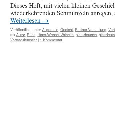
Dieses Heft, mit vielen kleinen Geschic
wiederkehrenden Schmunzeln anregen, 
Weiterlesen
→
Veröffentlicht unter
Allgemein
,
Gedicht
,
Partner-Vorstellung
,
Vort
mit
Autor
,
Buch
,
Hans-Werner Wilhelm
,
platt-deutsch
,
plattdeut
Vortragskünstler
|
1 Kommentar