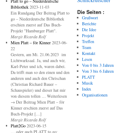
Platt to go – Niederdeutsche
Bibliothek
2023-11-03
Die Seiten :
Ein Rundgang Der Beitrag Platt to
Grußwort
go – Niederdeutsche Bibliothek
Berichte
erschien zuerst auf Das Buch-
Die Idee
Projekt "Hamburger Platt".
Projekt
Margit Ricarda Rolf
Treffen
Mien Platt – för Kinner
2023-06-
Team
22
Kontakt
Gestern, am Mi. 21.06.2023 im
Lesen
Lichtwarksaal. Ja, und auch wir,
Von 0 bis 3 Jahren
Karl-Peter und ich, waren dabei.
Von 3 bis 6 Jahren
Da trifft man so den einen und den
PLATT
anderen und auch den Chrischan
Musik
(Christian Richard Bauer –
Index
Schauspieler) und dieser hat mir
Organisationen
von diesem tollen … Weiterlesen
→ Der Beitrag Mien Platt – för
Kinner erschien zuerst auf Das
Buch-Projekt […]
Margit Ricarda Rolf
Platt2Go
2023-06-15
… oder auch PLATT to go: