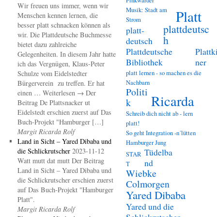
Wir freuen uns immer, wenn wir
Musik: Stadt am
Platt
Menschen kennen lernen, die
Strom
besser platt schnacken können als
plattdeutsc
platt-
wir. Die Plattdeutsche Buchmesse
h
deutsch
bietet dazu zahlreiche
Plattdeutsche
Plattk
Gelegenheiten. In diesem Jahr hatte
Bibliothek
ner
ich das Vergnügen, Klaus-Peter
platt lernen - so machen es die
Schulze vom Eidelstedter
Nachbarn
Bürgerverein zu treffen. Er hat
Politi
einen … Weiterlesen → Der
Ricarda
k
Beitrag De Plattsnacker ut
Eidelstedt erschien zuerst auf Das
Schreib dich nicht ab - lern
Buch-Projekt "Hamburger […]
platt!
Margit Ricarda Rolf
So geht Integration -n´lütten
Land in Sicht – Yared Dibaba und
Hamburger Jung
die Schlickrutscher
2023-11-12
Tüdelba
STAR
Watt mutt dat mutt Der Beitrag
nd
T
Land in Sicht – Yared Dibaba und
Wiebke
die Schlickrutscher erschien zuerst
Colmorgen
auf Das Buch-Projekt "Hamburger
Yared Dibaba
Platt".
Yared und die
Margit Ricarda Rolf
Schlickrutscher