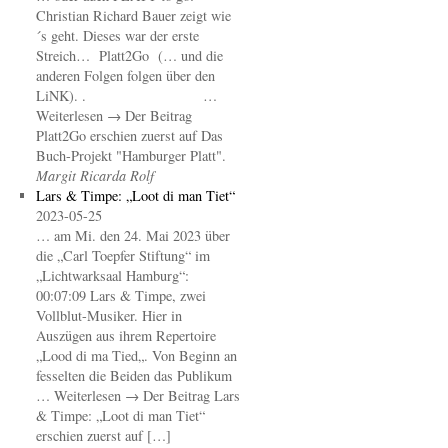
Christian Richard Bauer zeigt wie
´s geht. Dieses war der erste
Streich… Platt2Go (… und die
anderen Folgen folgen über den
LiNK). . …
Weiterlesen → Der Beitrag
Platt2Go erschien zuerst auf Das
Buch-Projekt "Hamburger Platt".
Margit Ricarda Rolf
Lars & Timpe: „Loot di man Tiet“
2023-05-25
… am Mi. den 24. Mai 2023 über
die „Carl Toepfer Stiftung“ im
„Lichtwarksaal Hamburg“:
00:07:09 Lars & Timpe, zwei
Vollblut-Musiker. Hier in
Auszügen aus ihrem Repertoire
„Lood di ma Tied„. Von Beginn an
fesselten die Beiden das Publikum
… Weiterlesen → Der Beitrag Lars
& Timpe: „Loot di man Tiet“
erschien zuerst auf […]