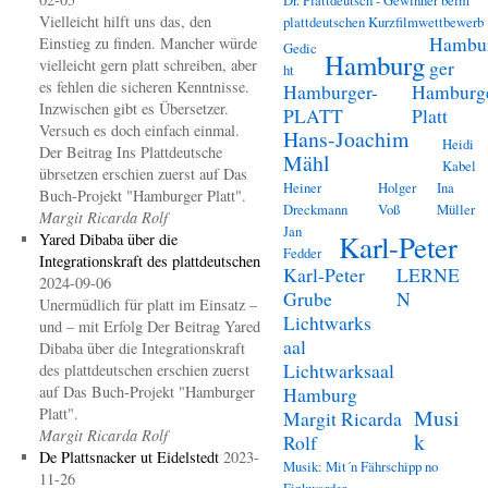
Vielleicht hilft uns das, den
plattdeutschen Kurzfilmwettbewerb
Hambu
Einstieg zu finden. Mancher würde
Gedic
Hamburg
vielleicht gern platt schreiben, aber
ger
ht
es fehlen die sicheren Kenntnisse.
Hamburger-
Hamburg
Inzwischen gibt es Übersetzer.
PLATT
Platt
Versuch es doch einfach einmal.
Hans-Joachim
Heidi
Der Beitrag Ins Plattdeutsche
Mähl
Kabel
übrsetzen erschien zuerst auf Das
Heiner
Holger
Ina
Buch-Projekt "Hamburger Platt".
Dreckmann
Voß
Müller
Margit Ricarda Rolf
Jan
Karl-Peter
Yared Dibaba über die
Fedder
Integrationskraft des plattdeutschen
Karl-Peter
LERNE
2024-09-06
Grube
N
Unermüdlich für platt im Einsatz –
Lichtwarks
und – mit Erfolg Der Beitrag Yared
aal
Dibaba über die Integrationskraft
Lichtwarksaal
des plattdeutschen erschien zuerst
auf Das Buch-Projekt "Hamburger
Hamburg
Platt".
Musi
Margit Ricarda
Margit Ricarda Rolf
k
Rolf
De Plattsnacker ut Eidelstedt
2023-
Musik: Mit´n Fährschipp no
11-26
Finkwarder