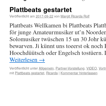
Plattbeats gestartet
Veröffentlicht am
2017-09-22
von
Margit Ricarda Rolf
Plattbeats Wellkamen bi Plattbeats Platt
för junge Amateurmusiker ut’n Noorde
Solomusiker twüschen 15 un 30 Johr kün
bewarven. Ji künnt uns toeerst ok noch
Hoochdüütsch oder Engelsch tostüern
Weiterlesen
→
Veröffentlicht unter
Allgemein
,
Partner-Vorstellung
,
ViDEO
,
Vort
mit
Plattbeats gestartet
,
Ricarda
|
Kommentar hinterlassen