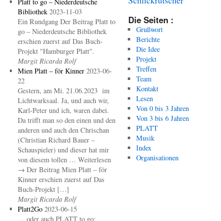
Platt to go – Niederdeutsche
Bibliothek
2023-11-03
Die Seiten :
Ein Rundgang Der Beitrag Platt to
Grußwort
go – Niederdeutsche Bibliothek
Berichte
erschien zuerst auf Das Buch-
Die Idee
Projekt "Hamburger Platt".
Projekt
Margit Ricarda Rolf
Treffen
Mien Platt – för Kinner
2023-06-
Team
22
Kontakt
Gestern, am Mi. 21.06.2023 im
Lesen
Lichtwarksaal. Ja, und auch wir,
Von 0 bis 3 Jahren
Karl-Peter und ich, waren dabei.
Von 3 bis 6 Jahren
Da trifft man so den einen und den
PLATT
anderen und auch den Chrischan
Musik
(Christian Richard Bauer –
Index
Schauspieler) und dieser hat mir
Organisationen
von diesem tollen … Weiterlesen
→ Der Beitrag Mien Platt – för
Kinner erschien zuerst auf Das
Buch-Projekt […]
Margit Ricarda Rolf
Platt2Go
2023-06-15
… oder auch PLATT to go: