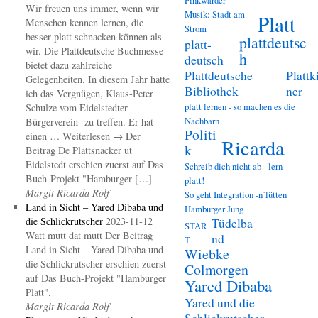
Wir freuen uns immer, wenn wir
Musik: Stadt am
Platt
Menschen kennen lernen, die
Strom
besser platt schnacken können als
plattdeutsc
platt-
wir. Die Plattdeutsche Buchmesse
h
deutsch
bietet dazu zahlreiche
Plattdeutsche
Plattk
Gelegenheiten. In diesem Jahr hatte
Bibliothek
ner
ich das Vergnügen, Klaus-Peter
platt lernen - so machen es die
Schulze vom Eidelstedter
Nachbarn
Bürgerverein zu treffen. Er hat
Politi
einen … Weiterlesen → Der
Ricarda
k
Beitrag De Plattsnacker ut
Eidelstedt erschien zuerst auf Das
Schreib dich nicht ab - lern
Buch-Projekt "Hamburger […]
platt!
Margit Ricarda Rolf
So geht Integration -n´lütten
Land in Sicht – Yared Dibaba und
Hamburger Jung
die Schlickrutscher
2023-11-12
Tüdelba
STAR
Watt mutt dat mutt Der Beitrag
nd
T
Land in Sicht – Yared Dibaba und
Wiebke
die Schlickrutscher erschien zuerst
Colmorgen
auf Das Buch-Projekt "Hamburger
Yared Dibaba
Platt".
Yared und die
Margit Ricarda Rolf
Schlickrutscher