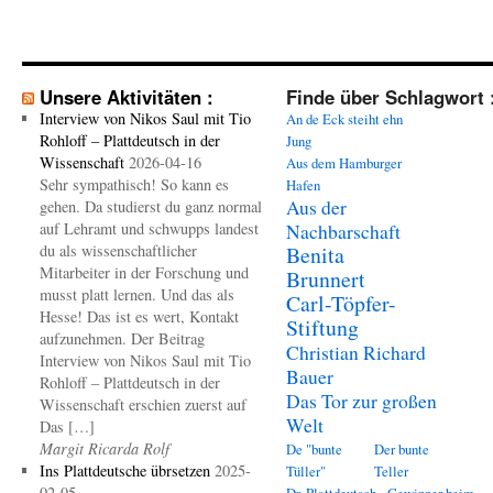
Unsere Aktivitäten :
Finde über Schlagwort 
Interview von Nikos Saul mit Tio
An de Eck steiht ehn
Rohloff – Plattdeutsch in der
Jung
Wissenschaft
2026-04-16
Aus dem Hamburger
Sehr sympathisch! So kann es
Hafen
Aus der
gehen. Da studierst du ganz normal
auf Lehramt und schwupps landest
Nachbarschaft
du als wissenschaftlicher
Benita
Mitarbeiter in der Forschung und
Brunnert
musst platt lernen. Und das als
Carl-Töpfer-
Hesse! Das ist es wert, Kontakt
Stiftung
aufzunehmen. Der Beitrag
Christian Richard
Interview von Nikos Saul mit Tio
Bauer
Rohloff – Plattdeutsch in der
Das Tor zur großen
Wissenschaft erschien zuerst auf
Welt
Das […]
Margit Ricarda Rolf
De "bunte
Der bunte
Ins Plattdeutsche übrsetzen
2025-
Tüller"
Teller
02-05
Dr. Plattdeutsch - Gewinner beim