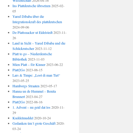
Wissenschaft
2026-04-16
Ins Plattdeutsche übrsetzen
2025-02-
05
Yared Dibaba über die
Integrationskraft des plattdeutschen
2024-09-06
De Plattsnacker ut Eidelstedt
2023-11-
26
Land in Sicht – Yared Dibaba und die
Schlickrutscher
2023-11-12
Platt to go – Niederdeutsche
Bibliothek
2023-11-03
Mien Platt – för Kinner
2023-06-22
Platt2Go
2023-06-15
Lars & Timpe: „Loot di man Tiet“
2023-05-25
Hamborgs Straaten
2023-05-17
Hanna un de Hummel – Benita
Brunnert
2023-04-27
Platt2Go
2022-06-16
1. Advent – nu geid dat los
2020-11-
29
Kuddelmuddel
2020-10-24
Gedanken üm´t grote Geschäft
2020-
03-24