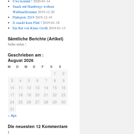
Uwe kommt !
2020-01-14
Snack mit Hamborgs wohren
Wiehnachtsmann
2019-12-20
Plattspots 2019
2019-12-19
Ji snackt keen Platt ?
2019-01-18
Ein Rat von Klaus Groth
2019-01-13
Sämtliche Berichte (Artikel)
Siehe unten !
Geschrieben am :
August 2026
M
D
M
D
F
S
S
1
2
3
4
5
6
7
8
9
10
11
12
13
14
15
16
17
18
19
20
21
22
23
24
25
26
27
28
29
30
31
« Apr.
Die neuesten 12 Kommentare
: