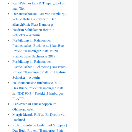
Karl-Peter
zu
Lars & Timpe: „Loot di
man Tiet“
Der allerschönste Platz von Hamburg -
Schule Hohe Landwehr
zu
Der
allerschönste Platz Hamburgs
Heidrun Schlieker
zu
Heidrun
Schlieker – Autorin
Fortbildung im Rahmen der
Plattdeutschen Buchmesse | Das Buch-
Projekt "Hamburger Platt"
zu
20.
Plattdeutsche Buchmesse 2017
Fortbildung im Rahmen der
Plattdeutschen Buchmesse | Das Buch-
Projekt "Hamburger Platt"
zu
Heidrun
Schlieker – Autorin
20. Plattdeutsche Buchmesse 2017 |
Das Buch-Projekt "Hamburger Platt"
zu
NDR 90,3 – Projekt „Hamburger
PLATT“
Karl-Peter
zu
Frühschoppen im
Ohnsorgtheater
Margit Ricarda Rolf
zu
En Droom vun
Hochtied
PLATT-deutsche Lieder und Gruppen |
Das Buch-Projekt "Hamburger Platt"