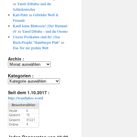
zu
Yared (Dibaba) und die
Schlickrutscher
Karl-Peter
zu
Gebrüder Wolf &
Freunde
Kauft keine Blutrosen! | Der Hummel
eV
zu
Yared Dibaba – und die Oromo
Unsere Postkarten sind da! | Das
Buch-Projekt "Hamburger Platt"
zu
Das Tor zur großen Welt
Archiv :
Archiv
:
Kategorien :
Kategorien
:
Seit dem 1.10.2017 :
https://wandtattoo.world