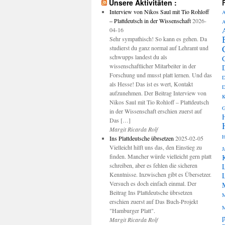
Unsere Aktivitäten :
Interview von Nikos Saul mit Tio Rohloff
A
– Plattdeutsch in der Wissenschaft
2026-
A
04-16
Sehr sympathisch! So kann es gehen. Da
studierst du ganz normal auf Lehramt und
schwupps landest du als
wissenschaftlicher Mitarbeiter in der
Forschung und musst platt lernen. Und das
D
als Hesse! Das ist es wert, Kontakt
D
aufzunehmen. Der Beitrag Interview von
K
Nikos Saul mit Tio Rohloff – Plattdeutsch
G
in der Wissenschaft erschien zuerst auf
Das […]
Margit Ricarda Rolf
H
Ins Plattdeutsche übrsetzen
2025-02-05
Vielleicht hilft uns das, den Einstieg zu
J
finden. Mancher würde vielleicht gern platt
schreiben, aber es fehlen die sicheren
Kenntnisse. Inzwischen gibt es Übersetzer.
Versuch es doch einfach einmal. Der
Beitrag Ins Plattdeutsche übrsetzen
M
erschien zuerst auf Das Buch-Projekt
M
"Hamburger Platt".
p
Margit Ricarda Rolf