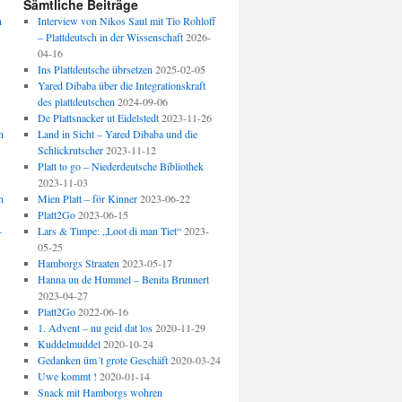
Sämtliche Beiträge
n
Interview von Nikos Saul mit Tio Rohloff
– Plattdeutsch in der Wissenschaft
2026-
04-16
Ins Plattdeutsche übrsetzen
2025-02-05
Yared Dibaba über die Integrationskraft
des plattdeutschen
2024-09-06
De Plattsnacker ut Eidelstedt
2023-11-26
n
Land in Sicht – Yared Dibaba und die
Schlickrutscher
2023-11-12
Platt to go – Niederdeutsche Bibliothek
2023-11-03
n
Mien Platt – för Kinner
2023-06-22
Platt2Go
2023-06-15
–
Lars & Timpe: „Loot di man Tiet“
2023-
05-25
Hamborgs Straaten
2023-05-17
Hanna un de Hummel – Benita Brunnert
2023-04-27
Platt2Go
2022-06-16
1. Advent – nu geid dat los
2020-11-29
Kuddelmuddel
2020-10-24
Gedanken üm´t grote Geschäft
2020-03-24
Uwe kommt !
2020-01-14
Snack mit Hamborgs wohren