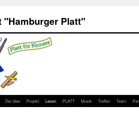
 "Hamburger Platt"
Die Idee
Projekt
Lesen
PLATT
Musik
Treffen
Team
Par