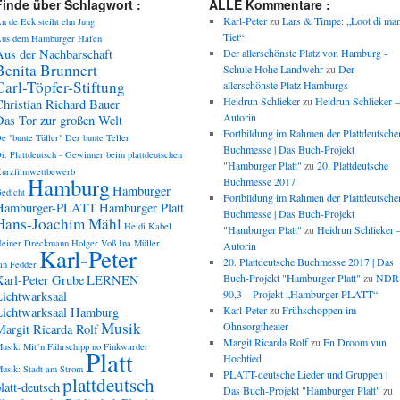
Finde über Schlagwort :
ALLE Kommentare :
Karl-Peter
zu
Lars & Timpe: „Loot di ma
n de Eck steiht ehn Jung
Tiet“
us dem Hamburger Hafen
Aus der Nachbarschaft
Der allerschönste Platz von Hamburg -
Benita Brunnert
Schule Hohe Landwehr
zu
Der
Carl-Töpfer-Stiftung
allerschönste Platz Hamburgs
Heidrun Schlieker
zu
Heidrun Schlieker –
Christian Richard Bauer
Autorin
Das Tor zur großen Welt
Fortbildung im Rahmen der Plattdeutsche
e "bunte Tüller"
Der bunte Teller
Buchmesse | Das Buch-Projekt
r. Plattdeutsch - Gewinner beim plattdeutschen
"Hamburger Platt"
zu
20. Plattdeutsche
urzfilmwettbewerb
Hamburg
Buchmesse 2017
Hamburger
edicht
Fortbildung im Rahmen der Plattdeutsche
Hamburger-PLATT
Hamburger Platt
Buchmesse | Das Buch-Projekt
Hans-Joachim Mähl
Heidi Kabel
"Hamburger Platt"
zu
Heidrun Schlieker 
einer Dreckmann
Holger Voß
Ina Müller
Autorin
Karl-Peter
20. Plattdeutsche Buchmesse 2017 | Das
an Fedder
Buch-Projekt "Hamburger Platt"
zu
NDR
Karl-Peter Grube
LERNEN
90,3 – Projekt „Hamburger PLATT“
Lichtwarksaal
Karl-Peter
zu
Frühschoppen im
Lichtwarksaal Hamburg
Musik
Ohnsorgtheater
Margit Ricarda Rolf
Margit Ricarda Rolf
zu
En Droom vun
usik: Mit´n Fährschipp no Finkwarder
Platt
Hochtied
usik: Stadt am Strom
PLATT-deutsche Lieder und Gruppen |
plattdeutsch
latt-deutsch
Das Buch-Projekt "Hamburger Platt"
zu