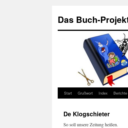
Zum
Inhalt
Das Buch-Projekt
springen
Start
Grußwort
Index
Berichte
De Klogschieter
So soll unsere Zeitung heißen.