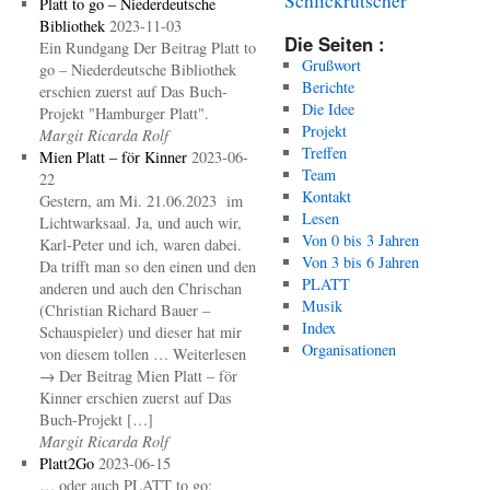
Platt to go – Niederdeutsche
Bibliothek
2023-11-03
Die Seiten :
Ein Rundgang Der Beitrag Platt to
Grußwort
go – Niederdeutsche Bibliothek
Berichte
erschien zuerst auf Das Buch-
Die Idee
Projekt "Hamburger Platt".
Projekt
Margit Ricarda Rolf
Treffen
Mien Platt – för Kinner
2023-06-
Team
22
Kontakt
Gestern, am Mi. 21.06.2023 im
Lesen
Lichtwarksaal. Ja, und auch wir,
Von 0 bis 3 Jahren
Karl-Peter und ich, waren dabei.
Von 3 bis 6 Jahren
Da trifft man so den einen und den
PLATT
anderen und auch den Chrischan
Musik
(Christian Richard Bauer –
Index
Schauspieler) und dieser hat mir
Organisationen
von diesem tollen … Weiterlesen
→ Der Beitrag Mien Platt – för
Kinner erschien zuerst auf Das
Buch-Projekt […]
Margit Ricarda Rolf
Platt2Go
2023-06-15
… oder auch PLATT to go: