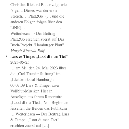
Christian Richard Bauer zeigt wie
´s geht. Dieses war der erste
Streich… Platt2Go (… und die
anderen Folgen folgen über den
LiNK). . …
Weiterlesen → Der Beitrag
Platt2Go erschien zuerst auf Das
Buch-Projekt "Hamburger Platt".
Margit Ricarda Rolf
Lars & Timpe: „Loot di man Tiet“
2023-05-25
… am Mi. den 24. Mai 2023 über
die „Carl Toepfer Stiftung“ im
„Lichtwarksaal Hamburg“:
00:07:09 Lars & Timpe, zwei
Vollblut-Musiker. Hier in
Auszügen aus ihrem Repertoire
„Lood di ma Tied„. Von Beginn an
fesselten die Beiden das Publikum
… Weiterlesen → Der Beitrag Lars
& Timpe: „Loot di man Tiet“
erschien zuerst auf […]