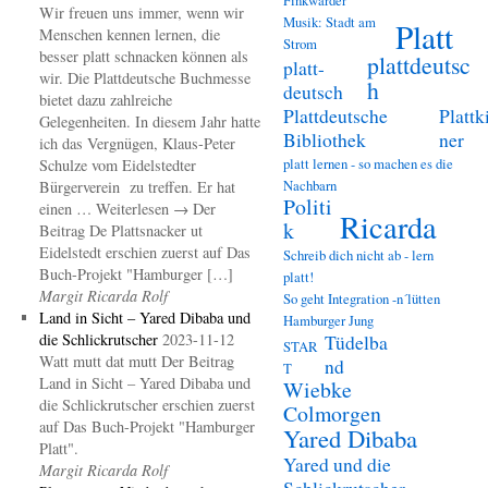
Wir freuen uns immer, wenn wir
Musik: Stadt am
Platt
Menschen kennen lernen, die
Strom
besser platt schnacken können als
plattdeutsc
platt-
wir. Die Plattdeutsche Buchmesse
h
deutsch
bietet dazu zahlreiche
Plattdeutsche
Plattk
Gelegenheiten. In diesem Jahr hatte
Bibliothek
ner
ich das Vergnügen, Klaus-Peter
platt lernen - so machen es die
Schulze vom Eidelstedter
Nachbarn
Bürgerverein zu treffen. Er hat
Politi
einen … Weiterlesen → Der
Ricarda
k
Beitrag De Plattsnacker ut
Eidelstedt erschien zuerst auf Das
Schreib dich nicht ab - lern
Buch-Projekt "Hamburger […]
platt!
Margit Ricarda Rolf
So geht Integration -n´lütten
Land in Sicht – Yared Dibaba und
Hamburger Jung
die Schlickrutscher
2023-11-12
Tüdelba
STAR
Watt mutt dat mutt Der Beitrag
nd
T
Land in Sicht – Yared Dibaba und
Wiebke
die Schlickrutscher erschien zuerst
Colmorgen
auf Das Buch-Projekt "Hamburger
Yared Dibaba
Platt".
Yared und die
Margit Ricarda Rolf
Schlickrutscher