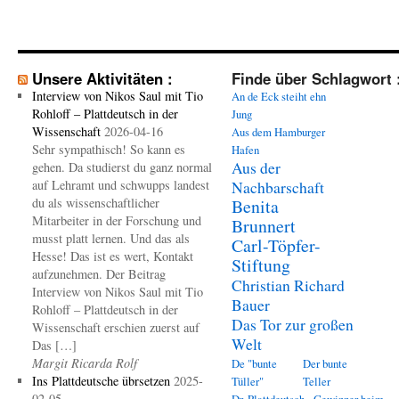
Unsere Aktivitäten :
Finde über Schlagwort 
Interview von Nikos Saul mit Tio
An de Eck steiht ehn
Rohloff – Plattdeutsch in der
Jung
Wissenschaft
2026-04-16
Aus dem Hamburger
Sehr sympathisch! So kann es
Hafen
Aus der
gehen. Da studierst du ganz normal
auf Lehramt und schwupps landest
Nachbarschaft
du als wissenschaftlicher
Benita
Mitarbeiter in der Forschung und
Brunnert
musst platt lernen. Und das als
Carl-Töpfer-
Hesse! Das ist es wert, Kontakt
Stiftung
aufzunehmen. Der Beitrag
Christian Richard
Interview von Nikos Saul mit Tio
Bauer
Rohloff – Plattdeutsch in der
Das Tor zur großen
Wissenschaft erschien zuerst auf
Welt
Das […]
Margit Ricarda Rolf
De "bunte
Der bunte
Ins Plattdeutsche übrsetzen
2025-
Tüller"
Teller
02-05
Dr. Plattdeutsch - Gewinner beim