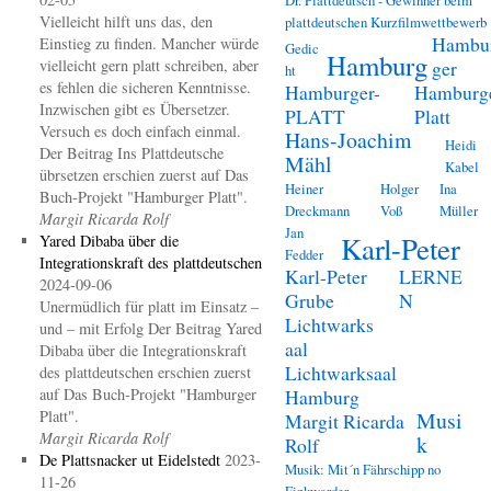
Vielleicht hilft uns das, den
plattdeutschen Kurzfilmwettbewerb
Hambu
Einstieg zu finden. Mancher würde
Gedic
Hamburg
vielleicht gern platt schreiben, aber
ger
ht
es fehlen die sicheren Kenntnisse.
Hamburger-
Hamburg
Inzwischen gibt es Übersetzer.
PLATT
Platt
Versuch es doch einfach einmal.
Hans-Joachim
Heidi
Der Beitrag Ins Plattdeutsche
Mähl
Kabel
übrsetzen erschien zuerst auf Das
Heiner
Holger
Ina
Buch-Projekt "Hamburger Platt".
Dreckmann
Voß
Müller
Margit Ricarda Rolf
Jan
Karl-Peter
Yared Dibaba über die
Fedder
Integrationskraft des plattdeutschen
Karl-Peter
LERNE
2024-09-06
Grube
N
Unermüdlich für platt im Einsatz –
Lichtwarks
und – mit Erfolg Der Beitrag Yared
aal
Dibaba über die Integrationskraft
Lichtwarksaal
des plattdeutschen erschien zuerst
auf Das Buch-Projekt "Hamburger
Hamburg
Platt".
Musi
Margit Ricarda
Margit Ricarda Rolf
k
Rolf
De Plattsnacker ut Eidelstedt
2023-
Musik: Mit´n Fährschipp no
11-26
Finkwarder