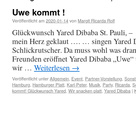
Uwe kommt !
Veröffentlicht am
2020-01-14
von
Margit Ricarda Rolf
Glückwunsch Yared Dibaba St. Pauli, – 
mein Herz geklaut …. … singen Yared 
Schlickrutscher. Da muss wohl was dran 
Freunden eröffnet Yared Dibaba „Uwe“ 
wir …
Weiterlesen
→
Veröffentlicht unter
Allgemein
,
Event
,
Partner-Vorstellung
,
Sonst
Hamburg
,
Hamburger Platt
,
Karl-Peter
,
Musik
,
Party
,
Ricarda
,
S
kommt! Glückwunsch Yared
,
Wir snacken platt
,
Yared Dibaba
|