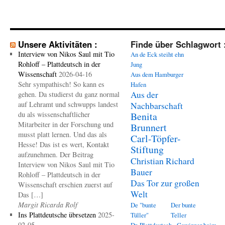
Unsere Aktivitäten :
Finde über Schlagwort 
Interview von Nikos Saul mit Tio
An de Eck steiht ehn
Rohloff – Plattdeutsch in der
Jung
Wissenschaft
2026-04-16
Aus dem Hamburger
Sehr sympathisch! So kann es
Hafen
Aus der
gehen. Da studierst du ganz normal
auf Lehramt und schwupps landest
Nachbarschaft
du als wissenschaftlicher
Benita
Mitarbeiter in der Forschung und
Brunnert
musst platt lernen. Und das als
Carl-Töpfer-
Hesse! Das ist es wert, Kontakt
Stiftung
aufzunehmen. Der Beitrag
Christian Richard
Interview von Nikos Saul mit Tio
Bauer
Rohloff – Plattdeutsch in der
Das Tor zur großen
Wissenschaft erschien zuerst auf
Welt
Das […]
Margit Ricarda Rolf
De "bunte
Der bunte
Ins Plattdeutsche übrsetzen
2025-
Tüller"
Teller
02-05
Dr. Plattdeutsch - Gewinner beim