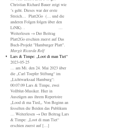
Christian Richard Bauer zeigt wie
´s geht. Dieses war der erste
Streich… Platt2Go (… und die
anderen Folgen folgen über den
LiNK). . …
Weiterlesen → Der Beitrag
Platt2Go erschien zuerst auf Das
Buch-Projekt "Hamburger Platt".
Margit Ricarda Rolf
Lars & Timpe: „Loot di man Tiet“
2023-05-25
… am Mi. den 24. Mai 2023 über
die „Carl Toepfer Stiftung“ im
„Lichtwarksaal Hamburg“:
00:07:09 Lars & Timpe, zwei
Vollblut-Musiker. Hier in
Auszügen aus ihrem Repertoire
„Lood di ma Tied„. Von Beginn an
fesselten die Beiden das Publikum
… Weiterlesen → Der Beitrag Lars
& Timpe: „Loot di man Tiet“
erschien zuerst auf […]