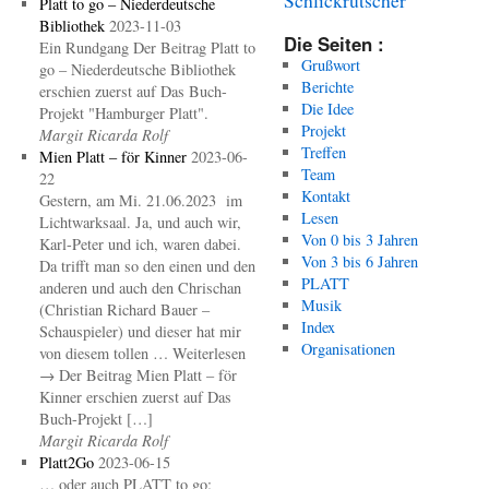
Platt to go – Niederdeutsche
Bibliothek
2023-11-03
Die Seiten :
Ein Rundgang Der Beitrag Platt to
Grußwort
go – Niederdeutsche Bibliothek
Berichte
erschien zuerst auf Das Buch-
Die Idee
Projekt "Hamburger Platt".
Projekt
Margit Ricarda Rolf
Treffen
Mien Platt – för Kinner
2023-06-
Team
22
Kontakt
Gestern, am Mi. 21.06.2023 im
Lesen
Lichtwarksaal. Ja, und auch wir,
Von 0 bis 3 Jahren
Karl-Peter und ich, waren dabei.
Von 3 bis 6 Jahren
Da trifft man so den einen und den
PLATT
anderen und auch den Chrischan
Musik
(Christian Richard Bauer –
Index
Schauspieler) und dieser hat mir
Organisationen
von diesem tollen … Weiterlesen
→ Der Beitrag Mien Platt – för
Kinner erschien zuerst auf Das
Buch-Projekt […]
Margit Ricarda Rolf
Platt2Go
2023-06-15
… oder auch PLATT to go: