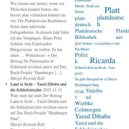
Wir freuen uns immer, wenn wir
Musik: Stadt am
Platt
Menschen kennen lernen, die
Strom
besser platt schnacken können als
plattdeutsc
platt-
wir. Die Plattdeutsche Buchmesse
h
deutsch
bietet dazu zahlreiche
Plattdeutsche
Plattk
Gelegenheiten. In diesem Jahr hatte
Bibliothek
ner
ich das Vergnügen, Klaus-Peter
platt lernen - so machen es die
Schulze vom Eidelstedter
Nachbarn
Bürgerverein zu treffen. Er hat
Politi
einen … Weiterlesen → Der
Ricarda
k
Beitrag De Plattsnacker ut
Eidelstedt erschien zuerst auf Das
Schreib dich nicht ab - lern
Buch-Projekt "Hamburger […]
platt!
Margit Ricarda Rolf
So geht Integration -n´lütten
Land in Sicht – Yared Dibaba und
Hamburger Jung
die Schlickrutscher
2023-11-12
Tüdelba
STAR
Watt mutt dat mutt Der Beitrag
nd
T
Land in Sicht – Yared Dibaba und
Wiebke
die Schlickrutscher erschien zuerst
Colmorgen
auf Das Buch-Projekt "Hamburger
Yared Dibaba
Platt".
Yared und die
Margit Ricarda Rolf
Schlickrutscher