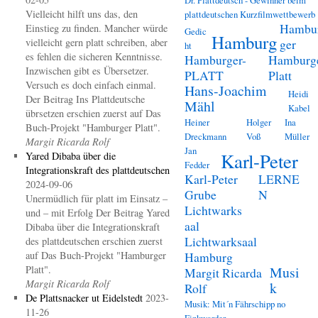
Vielleicht hilft uns das, den
plattdeutschen Kurzfilmwettbewerb
Hambu
Einstieg zu finden. Mancher würde
Gedic
Hamburg
vielleicht gern platt schreiben, aber
ger
ht
es fehlen die sicheren Kenntnisse.
Hamburger-
Hamburg
Inzwischen gibt es Übersetzer.
PLATT
Platt
Versuch es doch einfach einmal.
Hans-Joachim
Heidi
Der Beitrag Ins Plattdeutsche
Mähl
Kabel
übrsetzen erschien zuerst auf Das
Heiner
Holger
Ina
Buch-Projekt "Hamburger Platt".
Dreckmann
Voß
Müller
Margit Ricarda Rolf
Jan
Karl-Peter
Yared Dibaba über die
Fedder
Integrationskraft des plattdeutschen
Karl-Peter
LERNE
2024-09-06
Grube
N
Unermüdlich für platt im Einsatz –
Lichtwarks
und – mit Erfolg Der Beitrag Yared
aal
Dibaba über die Integrationskraft
Lichtwarksaal
des plattdeutschen erschien zuerst
auf Das Buch-Projekt "Hamburger
Hamburg
Platt".
Musi
Margit Ricarda
Margit Ricarda Rolf
k
Rolf
De Plattsnacker ut Eidelstedt
2023-
Musik: Mit´n Fährschipp no
11-26
Finkwarder