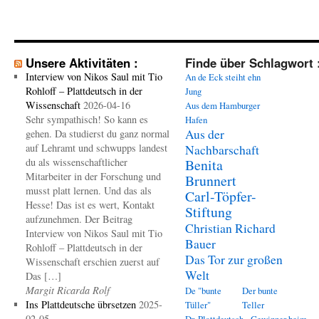
Unsere Aktivitäten :
Finde über Schlagwort 
Interview von Nikos Saul mit Tio
An de Eck steiht ehn
Rohloff – Plattdeutsch in der
Jung
Wissenschaft
2026-04-16
Aus dem Hamburger
Sehr sympathisch! So kann es
Hafen
Aus der
gehen. Da studierst du ganz normal
auf Lehramt und schwupps landest
Nachbarschaft
du als wissenschaftlicher
Benita
Mitarbeiter in der Forschung und
Brunnert
musst platt lernen. Und das als
Carl-Töpfer-
Hesse! Das ist es wert, Kontakt
Stiftung
aufzunehmen. Der Beitrag
Christian Richard
Interview von Nikos Saul mit Tio
Bauer
Rohloff – Plattdeutsch in der
Das Tor zur großen
Wissenschaft erschien zuerst auf
Welt
Das […]
Margit Ricarda Rolf
De "bunte
Der bunte
Ins Plattdeutsche übrsetzen
2025-
Tüller"
Teller
02-05
Dr. Plattdeutsch - Gewinner beim