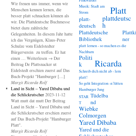
Wir freuen uns immer, wenn wir
Musik: Stadt am
Platt
Menschen kennen lernen, die
Strom
besser platt schnacken können als
plattdeutsc
platt-
wir. Die Plattdeutsche Buchmesse
h
deutsch
bietet dazu zahlreiche
Plattdeutsche
Plattk
Gelegenheiten. In diesem Jahr hatte
Bibliothek
ner
ich das Vergnügen, Klaus-Peter
platt lernen - so machen es die
Schulze vom Eidelstedter
Nachbarn
Bürgerverein zu treffen. Er hat
Politi
einen … Weiterlesen → Der
Ricarda
k
Beitrag De Plattsnacker ut
Eidelstedt erschien zuerst auf Das
Schreib dich nicht ab - lern
Buch-Projekt "Hamburger […]
platt!
Margit Ricarda Rolf
So geht Integration -n´lütten
Land in Sicht – Yared Dibaba und
Hamburger Jung
die Schlickrutscher
2023-11-12
Tüdelba
STAR
Watt mutt dat mutt Der Beitrag
nd
T
Land in Sicht – Yared Dibaba und
Wiebke
die Schlickrutscher erschien zuerst
Colmorgen
auf Das Buch-Projekt "Hamburger
Yared Dibaba
Platt".
Yared und die
Margit Ricarda Rolf
Schlickrutscher