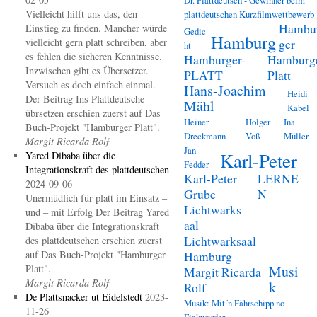
Vielleicht hilft uns das, den
plattdeutschen Kurzfilmwettbewerb
Hambu
Einstieg zu finden. Mancher würde
Gedic
Hamburg
vielleicht gern platt schreiben, aber
ger
ht
es fehlen die sicheren Kenntnisse.
Hamburger-
Hamburg
Inzwischen gibt es Übersetzer.
PLATT
Platt
Versuch es doch einfach einmal.
Hans-Joachim
Heidi
Der Beitrag Ins Plattdeutsche
Mähl
Kabel
übrsetzen erschien zuerst auf Das
Heiner
Holger
Ina
Buch-Projekt "Hamburger Platt".
Dreckmann
Voß
Müller
Margit Ricarda Rolf
Jan
Karl-Peter
Yared Dibaba über die
Fedder
Integrationskraft des plattdeutschen
Karl-Peter
LERNE
2024-09-06
Grube
N
Unermüdlich für platt im Einsatz –
Lichtwarks
und – mit Erfolg Der Beitrag Yared
aal
Dibaba über die Integrationskraft
Lichtwarksaal
des plattdeutschen erschien zuerst
auf Das Buch-Projekt "Hamburger
Hamburg
Platt".
Musi
Margit Ricarda
Margit Ricarda Rolf
k
Rolf
De Plattsnacker ut Eidelstedt
2023-
Musik: Mit´n Fährschipp no
11-26
Finkwarder