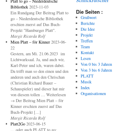
Platt to go – Niederdeutsche
Bibliothek
2023-11-03
Die Seiten :
Ein Rundgang Der Beitrag Platt to
Grußwort
go – Niederdeutsche Bibliothek
Berichte
erschien zuerst auf Das Buch-
Die Idee
Projekt "Hamburger Platt".
Projekt
Margit Ricarda Rolf
Treffen
Mien Platt – för Kinner
2023-06-
Team
22
Kontakt
Gestern, am Mi. 21.06.2023 im
Lesen
Lichtwarksaal. Ja, und auch wir,
Von 0 bis 3 Jahren
Karl-Peter und ich, waren dabei.
Von 3 bis 6 Jahren
Da trifft man so den einen und den
PLATT
anderen und auch den Chrischan
Musik
(Christian Richard Bauer –
Index
Schauspieler) und dieser hat mir
Organisationen
von diesem tollen … Weiterlesen
→ Der Beitrag Mien Platt – för
Kinner erschien zuerst auf Das
Buch-Projekt […]
Margit Ricarda Rolf
Platt2Go
2023-06-15
… oder auch PLATT to go: