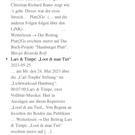
Christian Richard Bauer zeigt wie
´s geht. Dieses war der erste
Streich… Platt2Go (… und die
anderen Folgen folgen über den
LiNK). . …
Weiterlesen → Der Beitrag
Platt2Go erschien zuerst auf Das
Buch-Projekt "Hamburger Platt".
Margit Ricarda Rolf
Lars & Timpe: „Loot di man Tiet“
2023-05-25
… am Mi. den 24. Mai 2023 über
die „Carl Toepfer Stiftung“ im
„Lichtwarksaal Hamburg“:
00:07:09 Lars & Timpe, zwei
Vollblut-Musiker. Hier in
Auszügen aus ihrem Repertoire
„Lood di ma Tied„. Von Beginn an
fesselten die Beiden das Publikum
… Weiterlesen → Der Beitrag Lars
& Timpe: „Loot di man Tiet“
erschien zuerst auf […]