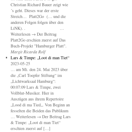
Christian Richard Bauer zeigt wie
´s geht. Dieses war der erste
Streich… Platt2Go (… und die
anderen Folgen folgen über den
LiNK). . …
Weiterlesen → Der Beitrag
Platt2Go erschien zuerst auf Das
Buch-Projekt "Hamburger Platt".
Margit Ricarda Rolf
Lars & Timpe: „Loot di man Tiet“
2023-05-25
… am Mi. den 24. Mai 2023 über
die „Carl Toepfer Stiftung“ im
„Lichtwarksaal Hamburg“:
00:07:09 Lars & Timpe, zwei
Vollblut-Musiker. Hier in
Auszügen aus ihrem Repertoire
„Lood di ma Tied„. Von Beginn an
fesselten die Beiden das Publikum
… Weiterlesen → Der Beitrag Lars
& Timpe: „Loot di man Tiet“
erschien zuerst auf […]