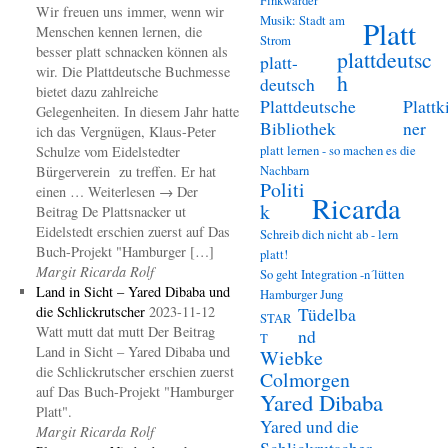
Wir freuen uns immer, wenn wir
Musik: Stadt am
Platt
Menschen kennen lernen, die
Strom
besser platt schnacken können als
plattdeutsc
platt-
wir. Die Plattdeutsche Buchmesse
h
deutsch
bietet dazu zahlreiche
Plattdeutsche
Plattk
Gelegenheiten. In diesem Jahr hatte
Bibliothek
ner
ich das Vergnügen, Klaus-Peter
platt lernen - so machen es die
Schulze vom Eidelstedter
Nachbarn
Bürgerverein zu treffen. Er hat
Politi
einen … Weiterlesen → Der
Ricarda
k
Beitrag De Plattsnacker ut
Eidelstedt erschien zuerst auf Das
Schreib dich nicht ab - lern
Buch-Projekt "Hamburger […]
platt!
Margit Ricarda Rolf
So geht Integration -n´lütten
Land in Sicht – Yared Dibaba und
Hamburger Jung
die Schlickrutscher
2023-11-12
Tüdelba
STAR
Watt mutt dat mutt Der Beitrag
nd
T
Land in Sicht – Yared Dibaba und
Wiebke
die Schlickrutscher erschien zuerst
Colmorgen
auf Das Buch-Projekt "Hamburger
Yared Dibaba
Platt".
Yared und die
Margit Ricarda Rolf
Schlickrutscher