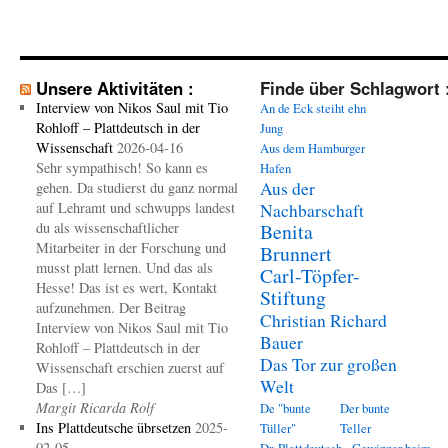
Unsere Aktivitäten :
Finde über Schlagwort 
Interview von Nikos Saul mit Tio
An de Eck steiht ehn
Rohloff – Plattdeutsch in der
Jung
Wissenschaft
2026-04-16
Aus dem Hamburger
Sehr sympathisch! So kann es
Hafen
Aus der
gehen. Da studierst du ganz normal
auf Lehramt und schwupps landest
Nachbarschaft
du als wissenschaftlicher
Benita
Mitarbeiter in der Forschung und
Brunnert
musst platt lernen. Und das als
Carl-Töpfer-
Hesse! Das ist es wert, Kontakt
Stiftung
aufzunehmen. Der Beitrag
Christian Richard
Interview von Nikos Saul mit Tio
Bauer
Rohloff – Plattdeutsch in der
Das Tor zur großen
Wissenschaft erschien zuerst auf
Welt
Das […]
Margit Ricarda Rolf
De "bunte
Der bunte
Ins Plattdeutsche übrsetzen
2025-
Tüller"
Teller
02-05
Dr. Plattdeutsch - Gewinner beim