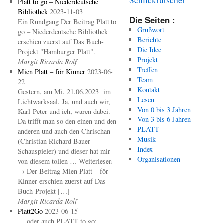
Platt to go – Niederdeutsche
Bibliothek
2023-11-03
Die Seiten :
Ein Rundgang Der Beitrag Platt to
Grußwort
go – Niederdeutsche Bibliothek
Berichte
erschien zuerst auf Das Buch-
Die Idee
Projekt "Hamburger Platt".
Projekt
Margit Ricarda Rolf
Treffen
Mien Platt – för Kinner
2023-06-
Team
22
Kontakt
Gestern, am Mi. 21.06.2023 im
Lesen
Lichtwarksaal. Ja, und auch wir,
Von 0 bis 3 Jahren
Karl-Peter und ich, waren dabei.
Von 3 bis 6 Jahren
Da trifft man so den einen und den
PLATT
anderen und auch den Chrischan
Musik
(Christian Richard Bauer –
Index
Schauspieler) und dieser hat mir
Organisationen
von diesem tollen … Weiterlesen
→ Der Beitrag Mien Platt – för
Kinner erschien zuerst auf Das
Buch-Projekt […]
Margit Ricarda Rolf
Platt2Go
2023-06-15
… oder auch PLATT to go: