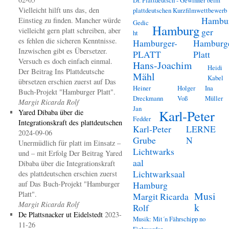
Vielleicht hilft uns das, den
plattdeutschen Kurzfilmwettbewerb
Hambu
Einstieg zu finden. Mancher würde
Gedic
Hamburg
vielleicht gern platt schreiben, aber
ger
ht
es fehlen die sicheren Kenntnisse.
Hamburger-
Hamburg
Inzwischen gibt es Übersetzer.
PLATT
Platt
Versuch es doch einfach einmal.
Hans-Joachim
Heidi
Der Beitrag Ins Plattdeutsche
Mähl
Kabel
übrsetzen erschien zuerst auf Das
Heiner
Holger
Ina
Buch-Projekt "Hamburger Platt".
Dreckmann
Voß
Müller
Margit Ricarda Rolf
Jan
Karl-Peter
Yared Dibaba über die
Fedder
Integrationskraft des plattdeutschen
Karl-Peter
LERNE
2024-09-06
Grube
N
Unermüdlich für platt im Einsatz –
Lichtwarks
und – mit Erfolg Der Beitrag Yared
aal
Dibaba über die Integrationskraft
Lichtwarksaal
des plattdeutschen erschien zuerst
auf Das Buch-Projekt "Hamburger
Hamburg
Platt".
Musi
Margit Ricarda
Margit Ricarda Rolf
k
Rolf
De Plattsnacker ut Eidelstedt
2023-
Musik: Mit´n Fährschipp no
11-26
Finkwarder