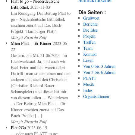
Platt to go – Niederdeutsche
Bibliothek
2023-11-03
Die Seiten :
Ein Rundgang Der Beitrag Platt to
Grußwort
go – Niederdeutsche Bibliothek
Berichte
erschien zuerst auf Das Buch-
Die Idee
Projekt "Hamburger Platt".
Projekt
Margit Ricarda Rolf
Treffen
Mien Platt – för Kinner
2023-06-
Team
22
Kontakt
Gestern, am Mi. 21.06.2023 im
Lesen
Lichtwarksaal. Ja, und auch wir,
Von 0 bis 3 Jahren
Karl-Peter und ich, waren dabei.
Von 3 bis 6 Jahren
Da trifft man so den einen und den
PLATT
anderen und auch den Chrischan
Musik
(Christian Richard Bauer –
Index
Schauspieler) und dieser hat mir
Organisationen
von diesem tollen … Weiterlesen
→ Der Beitrag Mien Platt – för
Kinner erschien zuerst auf Das
Buch-Projekt […]
Margit Ricarda Rolf
Platt2Go
2023-06-15
… oder auch PLATT to go: