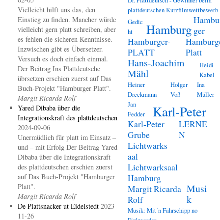
Vielleicht hilft uns das, den
plattdeutschen Kurzfilmwettbewerb
Hambu
Einstieg zu finden. Mancher würde
Gedic
Hamburg
vielleicht gern platt schreiben, aber
ger
ht
es fehlen die sicheren Kenntnisse.
Hamburger-
Hamburg
Inzwischen gibt es Übersetzer.
PLATT
Platt
Versuch es doch einfach einmal.
Hans-Joachim
Heidi
Der Beitrag Ins Plattdeutsche
Mähl
Kabel
übrsetzen erschien zuerst auf Das
Heiner
Holger
Ina
Buch-Projekt "Hamburger Platt".
Dreckmann
Voß
Müller
Margit Ricarda Rolf
Jan
Karl-Peter
Yared Dibaba über die
Fedder
Integrationskraft des plattdeutschen
Karl-Peter
LERNE
2024-09-06
Grube
N
Unermüdlich für platt im Einsatz –
Lichtwarks
und – mit Erfolg Der Beitrag Yared
aal
Dibaba über die Integrationskraft
Lichtwarksaal
des plattdeutschen erschien zuerst
auf Das Buch-Projekt "Hamburger
Hamburg
Platt".
Musi
Margit Ricarda
Margit Ricarda Rolf
k
Rolf
De Plattsnacker ut Eidelstedt
2023-
Musik: Mit´n Fährschipp no
11-26
Finkwarder