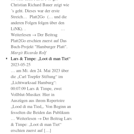
Christian Richard Bauer zeigt wie
´s geht. Dieses war der erste
Streich… Platt2Go (… und die
anderen Folgen folgen über den
LiNK). . …
Weiterlesen → Der Beitrag
Platt2Go erschien zuerst auf Das
Buch-Projekt "Hamburger Platt".
Margit Ricarda Rolf
Lars & Timpe: „Loot di man Tiet“
2023-05-25
… am Mi. den 24. Mai 2023 über
die „Carl Toepfer Stiftung“ im
„Lichtwarksaal Hamburg“:
00:07:09 Lars & Timpe, zwei
Vollblut-Musiker. Hier in
Auszügen aus ihrem Repertoire
„Lood di ma Tied„. Von Beginn an
fesselten die Beiden das Publikum
… Weiterlesen → Der Beitrag Lars
& Timpe: „Loot di man Tiet“
erschien zuerst auf […]