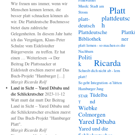
Wir freuen uns immer, wenn wir
Musik: Stadt am
Platt
Menschen kennen lernen, die
Strom
besser platt schnacken können als
plattdeutsc
platt-
wir. Die Plattdeutsche Buchmesse
h
deutsch
bietet dazu zahlreiche
Plattdeutsche
Plattk
Gelegenheiten. In diesem Jahr hatte
Bibliothek
ner
ich das Vergnügen, Klaus-Peter
platt lernen - so machen es die
Schulze vom Eidelstedter
Nachbarn
Bürgerverein zu treffen. Er hat
Politi
einen … Weiterlesen → Der
Ricarda
k
Beitrag De Plattsnacker ut
Eidelstedt erschien zuerst auf Das
Schreib dich nicht ab - lern
Buch-Projekt "Hamburger […]
platt!
Margit Ricarda Rolf
So geht Integration -n´lütten
Land in Sicht – Yared Dibaba und
Hamburger Jung
die Schlickrutscher
2023-11-12
Tüdelba
STAR
Watt mutt dat mutt Der Beitrag
nd
T
Land in Sicht – Yared Dibaba und
Wiebke
die Schlickrutscher erschien zuerst
Colmorgen
auf Das Buch-Projekt "Hamburger
Yared Dibaba
Platt".
Yared und die
Margit Ricarda Rolf
Schlickrutscher