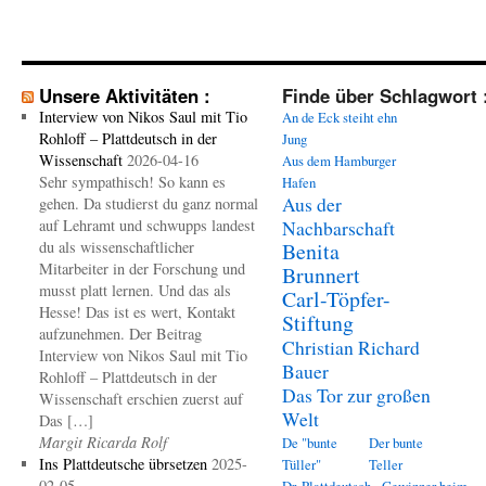
Unsere Aktivitäten :
Finde über Schlagwort 
Interview von Nikos Saul mit Tio
An de Eck steiht ehn
Rohloff – Plattdeutsch in der
Jung
Wissenschaft
2026-04-16
Aus dem Hamburger
Sehr sympathisch! So kann es
Hafen
Aus der
gehen. Da studierst du ganz normal
auf Lehramt und schwupps landest
Nachbarschaft
du als wissenschaftlicher
Benita
Mitarbeiter in der Forschung und
Brunnert
musst platt lernen. Und das als
Carl-Töpfer-
Hesse! Das ist es wert, Kontakt
Stiftung
aufzunehmen. Der Beitrag
Christian Richard
Interview von Nikos Saul mit Tio
Bauer
Rohloff – Plattdeutsch in der
Das Tor zur großen
Wissenschaft erschien zuerst auf
Welt
Das […]
Margit Ricarda Rolf
De "bunte
Der bunte
Ins Plattdeutsche übrsetzen
2025-
Tüller"
Teller
02-05
Dr. Plattdeutsch - Gewinner beim