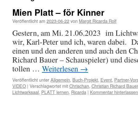
Mien Platt – för Kinner
Veröffentlicht am
2023-06-22
von
Margit Ricarda Rolf
Gestern, am Mi. 21.06.2023 im Lichtwa
wir, Karl-Peter und ich, waren dabei. Da
einen und den anderen und auch den Ch
Richard Bauer – Schauspieler) und dies
tollen …
Weiterlesen
→
Veröffentlicht unter
Allgemein
,
Buch-Projekt
,
Event
,
Partner-Vor
ViDEO
|
Verschlagwortet mit
Chrischan
,
Christian Richard Bauer
Lichtwarksaal
,
PLATT lernen
,
Ricarda
|
Kommentar hinterlassen