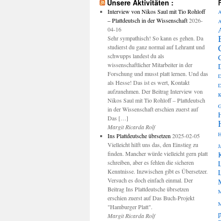
Unsere Aktivitäten :
Interview von Nikos Saul mit Tio Rohloff
A
– Plattdeutsch in der Wissenschaft
2026-
A
04-16
Sehr sympathisch! So kann es gehen. Da
studierst du ganz normal auf Lehramt und
schwupps landest du als
wissenschaftlicher Mitarbeiter in der
Forschung und musst platt lernen. Und das
D
als Hesse! Das ist es wert, Kontakt
D
aufzunehmen. Der Beitrag Interview von
K
Nikos Saul mit Tio Rohloff – Plattdeutsch
G
in der Wissenschaft erschien zuerst auf
Das […]
Margit Ricarda Rolf
H
Ins Plattdeutsche übrsetzen
2025-02-05
Vielleicht hilft uns das, den Einstieg zu
J
finden. Mancher würde vielleicht gern platt
schreiben, aber es fehlen die sicheren
Kenntnisse. Inzwischen gibt es Übersetzer.
Versuch es doch einfach einmal. Der
Beitrag Ins Plattdeutsche übrsetzen
M
erschien zuerst auf Das Buch-Projekt
M
"Hamburger Platt".
p
Margit Ricarda Rolf