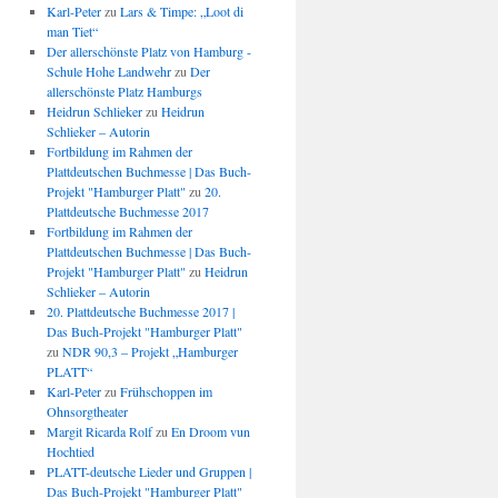
Karl-Peter
zu
Lars & Timpe: „Loot di
man Tiet“
Der allerschönste Platz von Hamburg -
Schule Hohe Landwehr
zu
Der
allerschönste Platz Hamburgs
Heidrun Schlieker
zu
Heidrun
Schlieker – Autorin
Fortbildung im Rahmen der
Plattdeutschen Buchmesse | Das Buch-
Projekt "Hamburger Platt"
zu
20.
Plattdeutsche Buchmesse 2017
Fortbildung im Rahmen der
Plattdeutschen Buchmesse | Das Buch-
Projekt "Hamburger Platt"
zu
Heidrun
Schlieker – Autorin
20. Plattdeutsche Buchmesse 2017 |
Das Buch-Projekt "Hamburger Platt"
zu
NDR 90,3 – Projekt „Hamburger
PLATT“
Karl-Peter
zu
Frühschoppen im
Ohnsorgtheater
Margit Ricarda Rolf
zu
En Droom vun
Hochtied
PLATT-deutsche Lieder und Gruppen |
Das Buch-Projekt "Hamburger Platt"