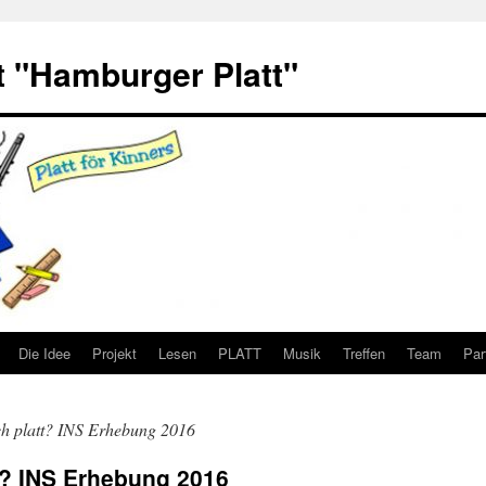
 "Hamburger Platt"
Die Idee
Projekt
Lesen
PLATT
Musik
Treffen
Team
Par
ch platt? INS Erhebung 2016
t? INS Erhebung 2016