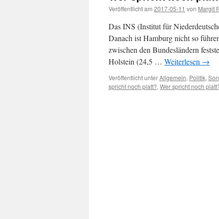
Veröffentlicht am
2017-05-11
von
Margit 
Das INS (Institut für Niederdeutsc
Danach ist Hamburg nicht so führen
zwischen den Bundesländern festste
Holstein (24,5 …
Weiterlesen
→
Veröffentlicht unter
Allgemein
,
Politik
,
Son
spricht noch platt?
,
Wer spricht noch plat