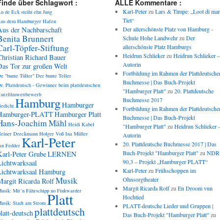
Finde über Schlagwort :
ALLE Kommentare :
Karl-Peter
zu
Lars & Timpe: „Loot di ma
n de Eck steiht ehn Jung
Tiet“
us dem Hamburger Hafen
Aus der Nachbarschaft
Der allerschönste Platz von Hamburg -
Benita Brunnert
Schule Hohe Landwehr
zu
Der
Carl-Töpfer-Stiftung
allerschönste Platz Hamburgs
Heidrun Schlieker
zu
Heidrun Schlieker –
Christian Richard Bauer
Autorin
Das Tor zur großen Welt
Fortbildung im Rahmen der Plattdeutsche
e "bunte Tüller"
Der bunte Teller
Buchmesse | Das Buch-Projekt
r. Plattdeutsch - Gewinner beim plattdeutschen
"Hamburger Platt"
zu
20. Plattdeutsche
urzfilmwettbewerb
Hamburg
Buchmesse 2017
Hamburger
edicht
Fortbildung im Rahmen der Plattdeutsche
Hamburger-PLATT
Hamburger Platt
Buchmesse | Das Buch-Projekt
Hans-Joachim Mähl
Heidi Kabel
"Hamburger Platt"
zu
Heidrun Schlieker 
einer Dreckmann
Holger Voß
Ina Müller
Autorin
Karl-Peter
20. Plattdeutsche Buchmesse 2017 | Das
an Fedder
Buch-Projekt "Hamburger Platt"
zu
NDR
Karl-Peter Grube
LERNEN
90,3 – Projekt „Hamburger PLATT“
Lichtwarksaal
Karl-Peter
zu
Frühschoppen im
Lichtwarksaal Hamburg
Musik
Ohnsorgtheater
Margit Ricarda Rolf
Margit Ricarda Rolf
zu
En Droom vun
usik: Mit´n Fährschipp no Finkwarder
Platt
Hochtied
usik: Stadt am Strom
PLATT-deutsche Lieder und Gruppen |
plattdeutsch
latt-deutsch
Das Buch-Projekt "Hamburger Platt"
zu