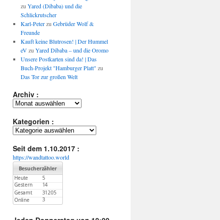
zu
Yared (Dibaba) und die
Schlickrutscher
Karl-Peter
zu
Gebrüder Wolf &
Freunde
Kauft keine Blutrosen! | Der Hummel
eV
zu
Yared Dibaba – und die Oromo
Unsere Postkarten sind da! | Das
Buch-Projekt "Hamburger Platt"
zu
Das Tor zur großen Welt
Archiv :
Archiv
:
Kategorien :
Kategorien
:
Seit dem 1.10.2017 :
https://wandtattoo.world