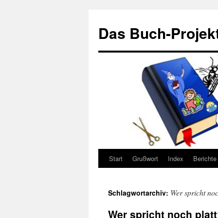
Zum
Inhalt
Das Buch-Projekt
springen
Start
Grußwort
Index
Berichte
Wer spricht no
Schlagwortarchiv:
Wer spricht noch plat