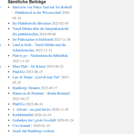
Sämtliche Beiträge
n
Interview von Nikos Saul mit Tio Rohloff
– Plattdeutsch in der Wissenschaft
2026-
04-16
Ins Plattdeutsche übrsetzen
2025-02-05
Yared Dibaba über die Integrationskraft
des plattdeutschen
2024-09-06
De Plattsnacker ut Eidelstedt
2023-11-26
n
Land in Sicht – Yared Dibaba und die
Schlickrutscher
2023-11-12
Platt to go – Niederdeutsche Bibliothek
2023-11-03
n
Mien Platt – för Kinner
2023-06-22
Platt2Go
2023-06-15
–
Lars & Timpe: „Loot di man Tiet“
2023-
05-25
Hamborgs Straaten
2023-05-17
Hanna un de Hummel – Benita Brunnert
2023-04-27
Platt2Go
2022-06-16
1. Advent – nu geid dat los
2020-11-29
Kuddelmuddel
2020-10-24
Gedanken üm´t grote Geschäft
2020-03-24
Uwe kommt !
2020-01-14
Snack mit Hamborgs wohren