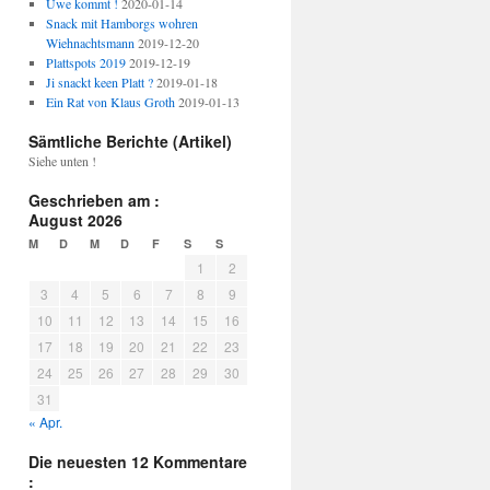
Uwe kommt !
2020-01-14
Snack mit Hamborgs wohren
Wiehnachtsmann
2019-12-20
Plattspots 2019
2019-12-19
Ji snackt keen Platt ?
2019-01-18
Ein Rat von Klaus Groth
2019-01-13
Sämtliche Berichte (Artikel)
Siehe unten !
Geschrieben am :
August 2026
M
D
M
D
F
S
S
1
2
3
4
5
6
7
8
9
10
11
12
13
14
15
16
17
18
19
20
21
22
23
24
25
26
27
28
29
30
31
« Apr.
Die neuesten 12 Kommentare
: