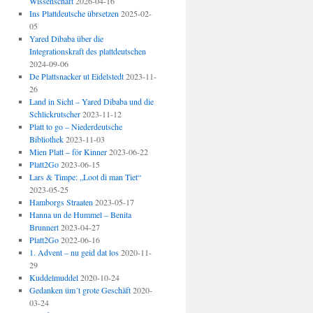
Wissenschaft
2026-04-16
Ins Plattdeutsche übrsetzen
2025-02-
05
Yared Dibaba über die
Integrationskraft des plattdeutschen
2024-09-06
De Plattsnacker ut Eidelstedt
2023-11-
26
Land in Sicht – Yared Dibaba und die
Schlickrutscher
2023-11-12
Platt to go – Niederdeutsche
Bibliothek
2023-11-03
Mien Platt – för Kinner
2023-06-22
Platt2Go
2023-06-15
Lars & Timpe: „Loot di man Tiet“
2023-05-25
Hamborgs Straaten
2023-05-17
Hanna un de Hummel – Benita
Brunnert
2023-04-27
Platt2Go
2022-06-16
1. Advent – nu geid dat los
2020-11-
29
Kuddelmuddel
2020-10-24
Gedanken üm´t grote Geschäft
2020-
03-24