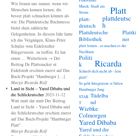
Wir freuen uns immer, wenn wir
Musik: Stadt am
Platt
Menschen kennen lernen, die
Strom
besser platt schnacken können als
plattdeutsc
platt-
wir. Die Plattdeutsche Buchmesse
h
deutsch
bietet dazu zahlreiche
Plattdeutsche
Plattk
Gelegenheiten. In diesem Jahr hatte
Bibliothek
ner
ich das Vergnügen, Klaus-Peter
platt lernen - so machen es die
Schulze vom Eidelstedter
Nachbarn
Bürgerverein zu treffen. Er hat
Politi
einen … Weiterlesen → Der
Ricarda
k
Beitrag De Plattsnacker ut
Eidelstedt erschien zuerst auf Das
Schreib dich nicht ab - lern
Buch-Projekt "Hamburger […]
platt!
Margit Ricarda Rolf
So geht Integration -n´lütten
Land in Sicht – Yared Dibaba und
Hamburger Jung
die Schlickrutscher
2023-11-12
Tüdelba
STAR
Watt mutt dat mutt Der Beitrag
nd
T
Land in Sicht – Yared Dibaba und
Wiebke
die Schlickrutscher erschien zuerst
Colmorgen
auf Das Buch-Projekt "Hamburger
Yared Dibaba
Platt".
Yared und die
Margit Ricarda Rolf
Schlickrutscher