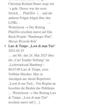
Christian Richard Bauer zeigt wie
´s geht. Dieses war der erste
Streich… Platt2Go (… und die
anderen Folgen folgen über den
LiNK). . …
Weiterlesen → Der Beitrag
Platt2Go erschien zuerst auf Das
Buch-Projekt "Hamburger Platt".
Margit Ricarda Rolf
Lars & Timpe: „Loot di man Tiet“
2023-05-25
… am Mi. den 24. Mai 2023 über
die „Carl Toepfer Stiftung“ im
„Lichtwarksaal Hamburg“:
00:07:09 Lars & Timpe, zwei
Vollblut-Musiker. Hier in
Auszügen aus ihrem Repertoire
„Lood di ma Tied„. Von Beginn an
fesselten die Beiden das Publikum
… Weiterlesen → Der Beitrag Lars
& Timpe: „Loot di man Tiet“
erschien zuerst auf […]