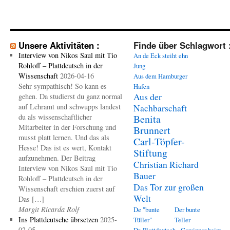
Unsere Aktivitäten :
Finde über Schlagwort 
Interview von Nikos Saul mit Tio
An de Eck steiht ehn
Rohloff – Plattdeutsch in der
Jung
Wissenschaft
2026-04-16
Aus dem Hamburger
Sehr sympathisch! So kann es
Hafen
Aus der
gehen. Da studierst du ganz normal
auf Lehramt und schwupps landest
Nachbarschaft
du als wissenschaftlicher
Benita
Mitarbeiter in der Forschung und
Brunnert
musst platt lernen. Und das als
Carl-Töpfer-
Hesse! Das ist es wert, Kontakt
Stiftung
aufzunehmen. Der Beitrag
Christian Richard
Interview von Nikos Saul mit Tio
Bauer
Rohloff – Plattdeutsch in der
Das Tor zur großen
Wissenschaft erschien zuerst auf
Welt
Das […]
Margit Ricarda Rolf
De "bunte
Der bunte
Ins Plattdeutsche übrsetzen
2025-
Tüller"
Teller
02-05
Dr. Plattdeutsch - Gewinner beim