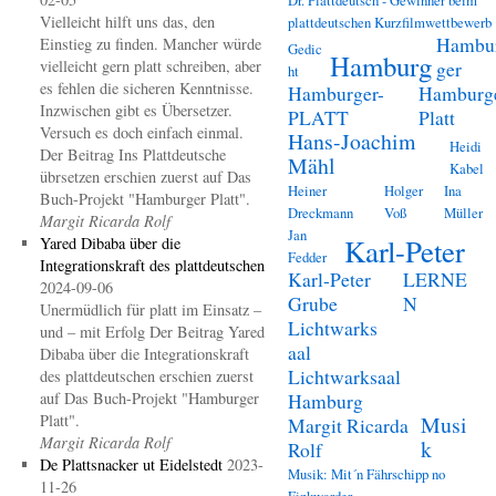
Vielleicht hilft uns das, den
plattdeutschen Kurzfilmwettbewerb
Hambu
Einstieg zu finden. Mancher würde
Gedic
Hamburg
vielleicht gern platt schreiben, aber
ger
ht
es fehlen die sicheren Kenntnisse.
Hamburger-
Hamburg
Inzwischen gibt es Übersetzer.
PLATT
Platt
Versuch es doch einfach einmal.
Hans-Joachim
Heidi
Der Beitrag Ins Plattdeutsche
Mähl
Kabel
übrsetzen erschien zuerst auf Das
Heiner
Holger
Ina
Buch-Projekt "Hamburger Platt".
Dreckmann
Voß
Müller
Margit Ricarda Rolf
Jan
Karl-Peter
Yared Dibaba über die
Fedder
Integrationskraft des plattdeutschen
Karl-Peter
LERNE
2024-09-06
Grube
N
Unermüdlich für platt im Einsatz –
Lichtwarks
und – mit Erfolg Der Beitrag Yared
aal
Dibaba über die Integrationskraft
Lichtwarksaal
des plattdeutschen erschien zuerst
auf Das Buch-Projekt "Hamburger
Hamburg
Platt".
Musi
Margit Ricarda
Margit Ricarda Rolf
k
Rolf
De Plattsnacker ut Eidelstedt
2023-
Musik: Mit´n Fährschipp no
11-26
Finkwarder