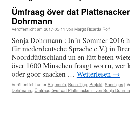
Ümfraag över dat Plattsnacke
Dohrmann
Veröffentlicht am
2017-05-11
von
Margit Ricarda Rolf
Sonja Dohrmann : In´n Sommer 2016 het
für niederdeutsche Sprache e.V.) in Br
Noorddüütschland un en lütt beten wiet
över 1600 Minschen fraagt worrn, wer k
oder goor snacken …
Weiterlesen
→
Veröffentlicht unter
Allgemein
,
Buch-Tipp
,
Projekt
,
Sonstiges
|
V
Dohrmann.
,
Ümfraag över dat Plattsnacken - von Sonja Dohrm