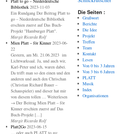
Platt to go – Niederdeutsche
Bibliothek
2023-11-03
Die Seiten :
Ein Rundgang Der Beitrag Platt to
Grußwort
go – Niederdeutsche Bibliothek
Berichte
erschien zuerst auf Das Buch-
Die Idee
Projekt "Hamburger Platt".
Projekt
Margit Ricarda Rolf
Treffen
Mien Platt – för Kinner
2023-06-
Team
22
Kontakt
Gestern, am Mi. 21.06.2023 im
Lesen
Lichtwarksaal. Ja, und auch wir,
Von 0 bis 3 Jahren
Karl-Peter und ich, waren dabei.
Von 3 bis 6 Jahren
Da trifft man so den einen und den
PLATT
anderen und auch den Chrischan
Musik
(Christian Richard Bauer –
Index
Schauspieler) und dieser hat mir
Organisationen
von diesem tollen … Weiterlesen
→ Der Beitrag Mien Platt – för
Kinner erschien zuerst auf Das
Buch-Projekt […]
Margit Ricarda Rolf
Platt2Go
2023-06-15
… oder auch PLATT to go: