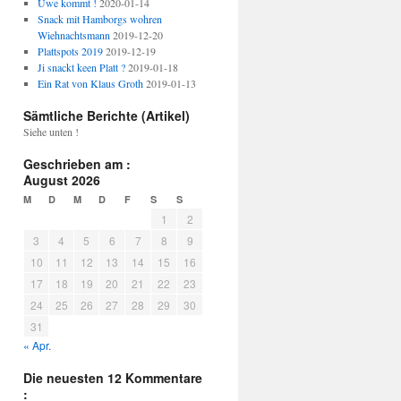
Uwe kommt !
2020-01-14
Snack mit Hamborgs wohren
Wiehnachtsmann
2019-12-20
Plattspots 2019
2019-12-19
Ji snackt keen Platt ?
2019-01-18
Ein Rat von Klaus Groth
2019-01-13
Sämtliche Berichte (Artikel)
Siehe unten !
Geschrieben am :
August 2026
M
D
M
D
F
S
S
1
2
3
4
5
6
7
8
9
10
11
12
13
14
15
16
17
18
19
20
21
22
23
24
25
26
27
28
29
30
31
« Apr.
Die neuesten 12 Kommentare
: