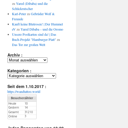
zu
Yared (Dibaba) und die
Schlickrutscher
Karl-Peter
zu
Gebrüder Wolf &
Freunde
Kauft keine Blutrosen! | Der Hummel
eV
zu
Yared Dibaba – und die Oromo
Unsere Postkarten sind da! | Das
Buch-Projekt "Hamburger Platt"
zu
Das Tor zur großen Welt
Archiv :
Archiv
:
Kategorien :
Kategorien
:
Seit dem 1.10.2017 :
https://wandtattoo.world