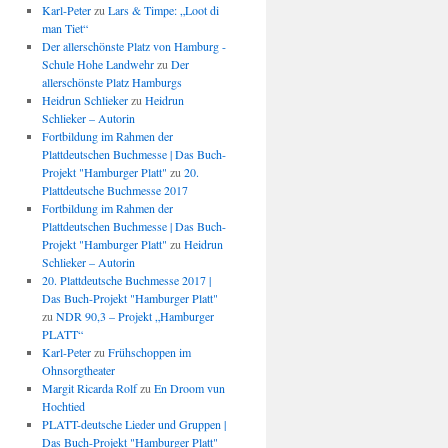
Karl-Peter
zu
Lars & Timpe: „Loot di
man Tiet“
Der allerschönste Platz von Hamburg -
Schule Hohe Landwehr
zu
Der
allerschönste Platz Hamburgs
Heidrun Schlieker
zu
Heidrun
Schlieker – Autorin
Fortbildung im Rahmen der
Plattdeutschen Buchmesse | Das Buch-
Projekt "Hamburger Platt"
zu
20.
Plattdeutsche Buchmesse 2017
Fortbildung im Rahmen der
Plattdeutschen Buchmesse | Das Buch-
Projekt "Hamburger Platt"
zu
Heidrun
Schlieker – Autorin
20. Plattdeutsche Buchmesse 2017 |
Das Buch-Projekt "Hamburger Platt"
zu
NDR 90,3 – Projekt „Hamburger
PLATT“
Karl-Peter
zu
Frühschoppen im
Ohnsorgtheater
Margit Ricarda Rolf
zu
En Droom vun
Hochtied
PLATT-deutsche Lieder und Gruppen |
Das Buch-Projekt "Hamburger Platt"