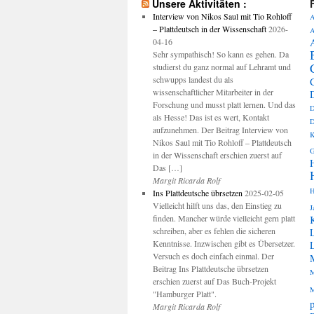
Unsere Aktivitäten :
Interview von Nikos Saul mit Tio Rohloff
A
– Plattdeutsch in der Wissenschaft
2026-
A
04-16
Sehr sympathisch! So kann es gehen. Da
studierst du ganz normal auf Lehramt und
schwupps landest du als
wissenschaftlicher Mitarbeiter in der
Forschung und musst platt lernen. Und das
D
als Hesse! Das ist es wert, Kontakt
D
aufzunehmen. Der Beitrag Interview von
K
Nikos Saul mit Tio Rohloff – Plattdeutsch
G
in der Wissenschaft erschien zuerst auf
Das […]
Margit Ricarda Rolf
H
Ins Plattdeutsche übrsetzen
2025-02-05
Vielleicht hilft uns das, den Einstieg zu
J
finden. Mancher würde vielleicht gern platt
schreiben, aber es fehlen die sicheren
Kenntnisse. Inzwischen gibt es Übersetzer.
Versuch es doch einfach einmal. Der
Beitrag Ins Plattdeutsche übrsetzen
M
erschien zuerst auf Das Buch-Projekt
M
"Hamburger Platt".
p
Margit Ricarda Rolf