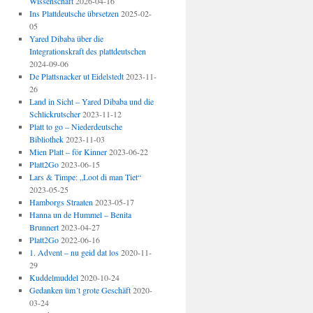
Wissenschaft
2026-04-16
Ins Plattdeutsche übrsetzen
2025-02-
05
Yared Dibaba über die
Integrationskraft des plattdeutschen
2024-09-06
De Plattsnacker ut Eidelstedt
2023-11-
26
Land in Sicht – Yared Dibaba und die
Schlickrutscher
2023-11-12
Platt to go – Niederdeutsche
Bibliothek
2023-11-03
Mien Platt – för Kinner
2023-06-22
Platt2Go
2023-06-15
Lars & Timpe: „Loot di man Tiet“
2023-05-25
Hamborgs Straaten
2023-05-17
Hanna un de Hummel – Benita
Brunnert
2023-04-27
Platt2Go
2022-06-16
1. Advent – nu geid dat los
2020-11-
29
Kuddelmuddel
2020-10-24
Gedanken üm´t grote Geschäft
2020-
03-24