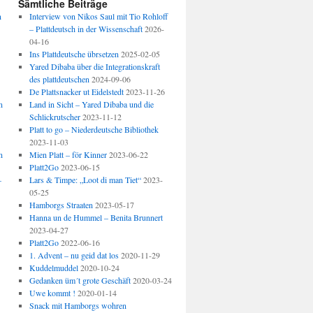
Sämtliche Beiträge
n
Interview von Nikos Saul mit Tio Rohloff
– Plattdeutsch in der Wissenschaft
2026-
04-16
Ins Plattdeutsche übrsetzen
2025-02-05
Yared Dibaba über die Integrationskraft
des plattdeutschen
2024-09-06
De Plattsnacker ut Eidelstedt
2023-11-26
n
Land in Sicht – Yared Dibaba und die
Schlickrutscher
2023-11-12
Platt to go – Niederdeutsche Bibliothek
2023-11-03
n
Mien Platt – för Kinner
2023-06-22
Platt2Go
2023-06-15
–
Lars & Timpe: „Loot di man Tiet“
2023-
05-25
Hamborgs Straaten
2023-05-17
Hanna un de Hummel – Benita Brunnert
2023-04-27
Platt2Go
2022-06-16
1. Advent – nu geid dat los
2020-11-29
Kuddelmuddel
2020-10-24
Gedanken üm´t grote Geschäft
2020-03-24
Uwe kommt !
2020-01-14
Snack mit Hamborgs wohren