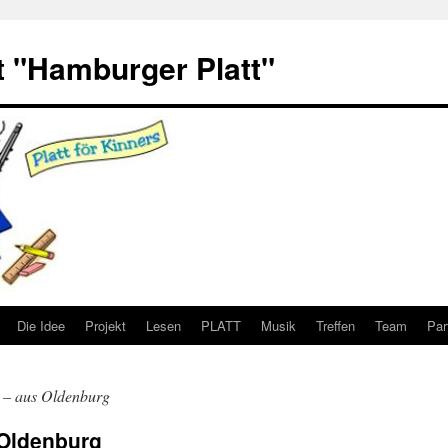
 "Hamburger Platt"
Die Idee
Projekt
Lesen
PLATT
Musik
Treffen
Team
Par
t – aus Oldenburg
 Oldenburg