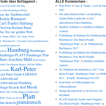
Finde über Schlagwort :
ALLE Kommentare :
Karl-Peter
zu
Lars & Timpe: „Loot di ma
n de Eck steiht ehn Jung
Tiet“
us dem Hamburger Hafen
Aus der Nachbarschaft
Der allerschönste Platz von Hamburg -
Benita Brunnert
Schule Hohe Landwehr
zu
Der
Carl-Töpfer-Stiftung
allerschönste Platz Hamburgs
Heidrun Schlieker
zu
Heidrun Schlieker –
Christian Richard Bauer
Autorin
Das Tor zur großen Welt
Fortbildung im Rahmen der Plattdeutsche
e "bunte Tüller"
Der bunte Teller
Buchmesse | Das Buch-Projekt
r. Plattdeutsch - Gewinner beim plattdeutschen
"Hamburger Platt"
zu
20. Plattdeutsche
urzfilmwettbewerb
Hamburg
Buchmesse 2017
Hamburger
edicht
Fortbildung im Rahmen der Plattdeutsche
Hamburger-PLATT
Hamburger Platt
Buchmesse | Das Buch-Projekt
Hans-Joachim Mähl
Heidi Kabel
"Hamburger Platt"
zu
Heidrun Schlieker 
einer Dreckmann
Holger Voß
Ina Müller
Autorin
Karl-Peter
20. Plattdeutsche Buchmesse 2017 | Das
an Fedder
Buch-Projekt "Hamburger Platt"
zu
NDR
Karl-Peter Grube
LERNEN
90,3 – Projekt „Hamburger PLATT“
Lichtwarksaal
Karl-Peter
zu
Frühschoppen im
Lichtwarksaal Hamburg
Musik
Ohnsorgtheater
Margit Ricarda Rolf
Margit Ricarda Rolf
zu
En Droom vun
usik: Mit´n Fährschipp no Finkwarder
Platt
Hochtied
usik: Stadt am Strom
PLATT-deutsche Lieder und Gruppen |
plattdeutsch
latt-deutsch
Das Buch-Projekt "Hamburger Platt"
zu