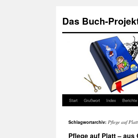
Zum
Inhalt
Das Buch-Projekt
springen
Start
Grußwort
Index
Berichte
Pflege auf Plat
Schlagwortarchiv:
Pflege auf Platt – aus