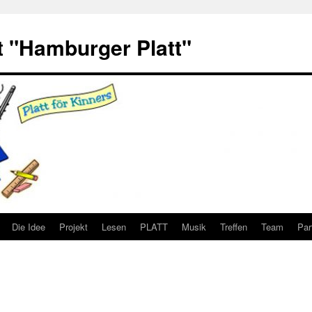
 "Hamburger Platt"
Die Idee
Projekt
Lesen
PLATT
Musik
Treffen
Team
Par