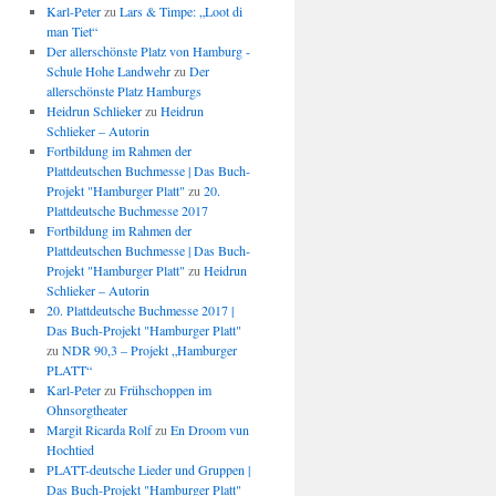
Karl-Peter
zu
Lars & Timpe: „Loot di
man Tiet“
Der allerschönste Platz von Hamburg -
Schule Hohe Landwehr
zu
Der
allerschönste Platz Hamburgs
Heidrun Schlieker
zu
Heidrun
Schlieker – Autorin
Fortbildung im Rahmen der
Plattdeutschen Buchmesse | Das Buch-
Projekt "Hamburger Platt"
zu
20.
Plattdeutsche Buchmesse 2017
Fortbildung im Rahmen der
Plattdeutschen Buchmesse | Das Buch-
Projekt "Hamburger Platt"
zu
Heidrun
Schlieker – Autorin
20. Plattdeutsche Buchmesse 2017 |
Das Buch-Projekt "Hamburger Platt"
zu
NDR 90,3 – Projekt „Hamburger
PLATT“
Karl-Peter
zu
Frühschoppen im
Ohnsorgtheater
Margit Ricarda Rolf
zu
En Droom vun
Hochtied
PLATT-deutsche Lieder und Gruppen |
Das Buch-Projekt "Hamburger Platt"