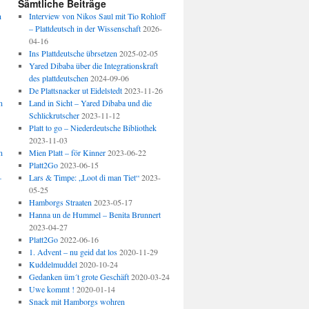
Sämtliche Beiträge
n
Interview von Nikos Saul mit Tio Rohloff
– Plattdeutsch in der Wissenschaft
2026-
04-16
Ins Plattdeutsche übrsetzen
2025-02-05
Yared Dibaba über die Integrationskraft
des plattdeutschen
2024-09-06
De Plattsnacker ut Eidelstedt
2023-11-26
n
Land in Sicht – Yared Dibaba und die
Schlickrutscher
2023-11-12
Platt to go – Niederdeutsche Bibliothek
2023-11-03
n
Mien Platt – för Kinner
2023-06-22
Platt2Go
2023-06-15
–
Lars & Timpe: „Loot di man Tiet“
2023-
05-25
Hamborgs Straaten
2023-05-17
Hanna un de Hummel – Benita Brunnert
2023-04-27
Platt2Go
2022-06-16
1. Advent – nu geid dat los
2020-11-29
Kuddelmuddel
2020-10-24
Gedanken üm´t grote Geschäft
2020-03-24
Uwe kommt !
2020-01-14
Snack mit Hamborgs wohren