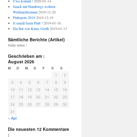
Uwe kommt !
2020-01-14
Snack mit Hamborgs wohren
Wiehnachtsmann
2019-12-20
Plattspots 2019
2019-12-19
Ji snackt keen Platt ?
2019-01-18
Ein Rat von Klaus Groth
2019-01-13
Sämtliche Berichte (Artikel)
Siehe unten !
Geschrieben am :
August 2026
M
D
M
D
F
S
S
1
2
3
4
5
6
7
8
9
10
11
12
13
14
15
16
17
18
19
20
21
22
23
24
25
26
27
28
29
30
31
« Apr.
Die neuesten 12 Kommentare
: