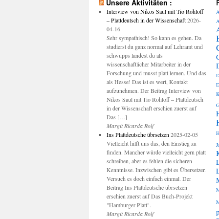
Unsere Aktivitäten :
Interview von Nikos Saul mit Tio Rohloff
A
– Plattdeutsch in der Wissenschaft
2026-
A
04-16
Sehr sympathisch! So kann es gehen. Da
studierst du ganz normal auf Lehramt und
schwupps landest du als
wissenschaftlicher Mitarbeiter in der
Forschung und musst platt lernen. Und das
D
als Hesse! Das ist es wert, Kontakt
D
aufzunehmen. Der Beitrag Interview von
K
Nikos Saul mit Tio Rohloff – Plattdeutsch
G
in der Wissenschaft erschien zuerst auf
Das […]
Margit Ricarda Rolf
H
Ins Plattdeutsche übrsetzen
2025-02-05
Vielleicht hilft uns das, den Einstieg zu
J
finden. Mancher würde vielleicht gern platt
schreiben, aber es fehlen die sicheren
Kenntnisse. Inzwischen gibt es Übersetzer.
Versuch es doch einfach einmal. Der
Beitrag Ins Plattdeutsche übrsetzen
M
erschien zuerst auf Das Buch-Projekt
M
"Hamburger Platt".
p
Margit Ricarda Rolf