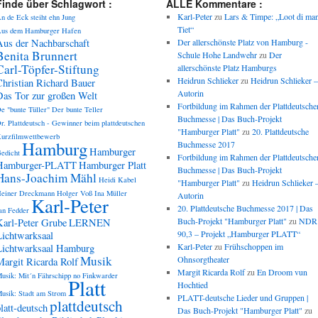
Finde über Schlagwort :
ALLE Kommentare :
Karl-Peter
zu
Lars & Timpe: „Loot di ma
n de Eck steiht ehn Jung
Tiet“
us dem Hamburger Hafen
Aus der Nachbarschaft
Der allerschönste Platz von Hamburg -
Benita Brunnert
Schule Hohe Landwehr
zu
Der
Carl-Töpfer-Stiftung
allerschönste Platz Hamburgs
Heidrun Schlieker
zu
Heidrun Schlieker –
Christian Richard Bauer
Autorin
Das Tor zur großen Welt
Fortbildung im Rahmen der Plattdeutsche
e "bunte Tüller"
Der bunte Teller
Buchmesse | Das Buch-Projekt
r. Plattdeutsch - Gewinner beim plattdeutschen
"Hamburger Platt"
zu
20. Plattdeutsche
urzfilmwettbewerb
Hamburg
Buchmesse 2017
Hamburger
edicht
Fortbildung im Rahmen der Plattdeutsche
Hamburger-PLATT
Hamburger Platt
Buchmesse | Das Buch-Projekt
Hans-Joachim Mähl
Heidi Kabel
"Hamburger Platt"
zu
Heidrun Schlieker 
einer Dreckmann
Holger Voß
Ina Müller
Autorin
Karl-Peter
20. Plattdeutsche Buchmesse 2017 | Das
an Fedder
Buch-Projekt "Hamburger Platt"
zu
NDR
Karl-Peter Grube
LERNEN
90,3 – Projekt „Hamburger PLATT“
Lichtwarksaal
Karl-Peter
zu
Frühschoppen im
Lichtwarksaal Hamburg
Musik
Ohnsorgtheater
Margit Ricarda Rolf
Margit Ricarda Rolf
zu
En Droom vun
usik: Mit´n Fährschipp no Finkwarder
Platt
Hochtied
usik: Stadt am Strom
PLATT-deutsche Lieder und Gruppen |
plattdeutsch
latt-deutsch
Das Buch-Projekt "Hamburger Platt"
zu