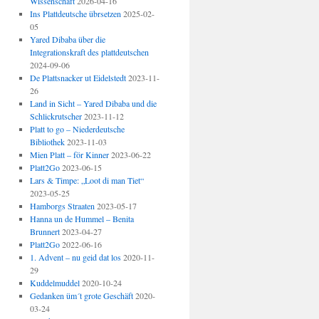
Wissenschaft
2026-04-16
Ins Plattdeutsche übrsetzen
2025-02-
05
Yared Dibaba über die
Integrationskraft des plattdeutschen
2024-09-06
De Plattsnacker ut Eidelstedt
2023-11-
26
Land in Sicht – Yared Dibaba und die
Schlickrutscher
2023-11-12
Platt to go – Niederdeutsche
Bibliothek
2023-11-03
Mien Platt – för Kinner
2023-06-22
Platt2Go
2023-06-15
Lars & Timpe: „Loot di man Tiet“
2023-05-25
Hamborgs Straaten
2023-05-17
Hanna un de Hummel – Benita
Brunnert
2023-04-27
Platt2Go
2022-06-16
1. Advent – nu geid dat los
2020-11-
29
Kuddelmuddel
2020-10-24
Gedanken üm´t grote Geschäft
2020-
03-24