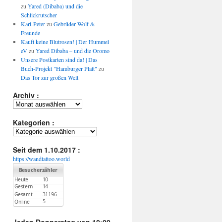
zu
Yared (Dibaba) und die
Schlickrutscher
Karl-Peter
zu
Gebrüder Wolf &
Freunde
Kauft keine Blutrosen! | Der Hummel
eV
zu
Yared Dibaba – und die Oromo
Unsere Postkarten sind da! | Das
Buch-Projekt "Hamburger Platt"
zu
Das Tor zur großen Welt
Archiv :
Archiv
:
Kategorien :
Kategorien
:
Seit dem 1.10.2017 :
https://wandtattoo.world